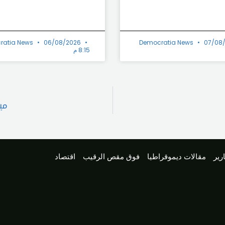
ratia News
06/08/2026
Democratia News
07/08
8:15 م
مي
رير
مقالات ديموقراطيا
فوق مقص الرقيب
اقتصاد