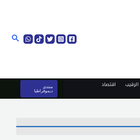
البحث
لرقيب
اقتصاد
منتدى
ديموقراطيا