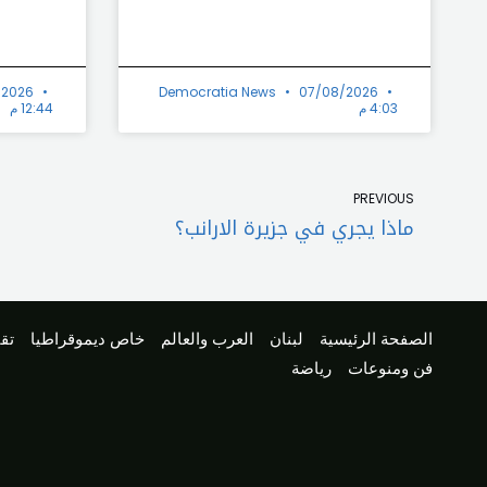
/2026
Democratia News
07/08/2026
4:03 م
12:44 م
Prev
PREVIOUS
ماذا يجري في جزيرة الارانب؟
الصفحة الرئيسية
لبنان
العرب والعالم
خاص ديموقراطيا
تقا
فن ومنوعات
رياضة