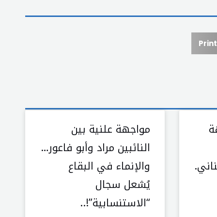
Print
ة
مواجهة علنية بين
النائبين مراد وأبو فاعور…
اني.
والإنماء في البقاع
يُشعل سجال
“الاستنسابية”!..