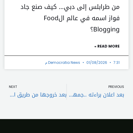
من طرابلس إلى دبي… كيف صنع جاد
فواز اسمه في عالم الFood
Blogging؟
READ MORE »
7:31 م
01/08/2026
Democratia News
t
Prev
NEXT
PREVIOUS
بعد اعلان براءته ..جمهور ميقاتي: آدمي ورجل دولة..
بعد خروجها من طريق الحرير وممرّ الهند عبد الغني كبارة: طرابلس ضحيّة عدم الاستقرار في لبنان!