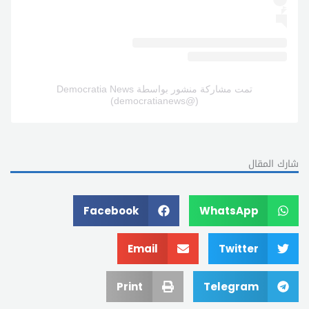
(@‏‎democratianews‎‏)
شارك المقال
Facebook
WhatsApp
Email
Twitter
Print
Telegram