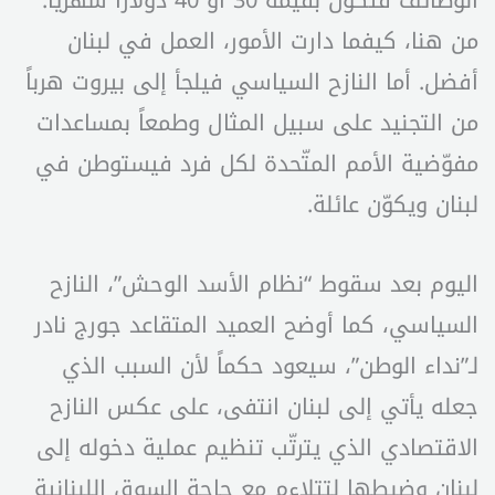
من هنا، كيفما دارت الأمور، العمل في لبنان
أفضل. أما النازح السياسي فيلجأ إلى بيروت هرباً
من التجنيد على سبيل المثال وطمعاً بمساعدات
مفوّضية الأمم المتّحدة لكل فرد فيستوطن في
لبنان ويكوّن عائلة.
اليوم بعد سقوط “نظام الأسد الوحش”، النازح
السياسي، كما أوضح العميد المتقاعد جورج نادر
لـ”نداء الوطن”، سيعود حكماً لأن السبب الذي
جعله يأتي إلى لبنان انتفى، على عكس النازح
الاقتصادي الذي يترتّب تنظيم عملية دخوله إلى
لبنان وضبطها لتتلاءم مع حاجة السوق اللبنانية