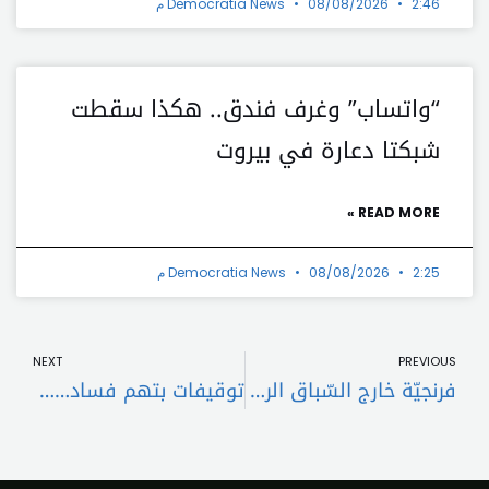
2:46 م
08/08/2026
Democratia News
“واتساب” وغرف فندق.. هكذا سقطت
شبكتا دعارة في بيروت
READ MORE »
2:25 م
08/08/2026
Democratia News
t
Prev
NEXT
PREVIOUS
فرنجيّة خارج السّباق الرئاسي؟!
توقيفات بتهم فساد… ماذا يجري في مرفأ بيروت؟