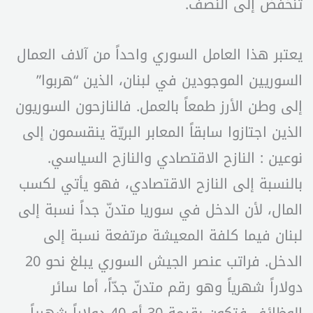
تنخفض إلى النصف.
يعتبر هذا العامل السوري واحداً من آلاف العمال
السوريين الموجودين في لبنان، الذين “هربوا”
إلى وطن الأرز طمعاً بالعمل. فالنازحون السوريون
الذين اجتازوا سابقاً المعابر البريّة ينقسمون إلى
نوعين : النازح الاقتصادي والنازح السياسي.
بالنسبة إلى النازح الاقتصادي، فهو يأتي لكسب
المال، لأن الدخل في سوريا متدنّ جداً نسبة إلى
لبنان فيما كلفة المعيشة مرتفعة نسبة إلى
الدخل. فراتب عنصر الجيش السوري يبلغ نحو 20
دولاراً شهرياً وهو رقم متدنّ جدّاً، أما سائر
الوظائف فتكون بقيمة 30 أو 40 دولاراً شهرياً.