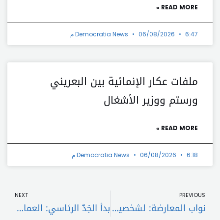
READ MORE »
6:47 م
06/08/2026
Democratia News
ملفات عكار الإنمائية بين البعريني
ورستم ووزير الأشغال
READ MORE »
6:18 م
06/08/2026
Democratia News
t
Prev
NEXT
PREVIOUS
نواب المعارضة: لشخصية قادرة على قياس متطلبات المرحلة
بدأ الجَدّ الرئاسي: العماد أو اللواء؟