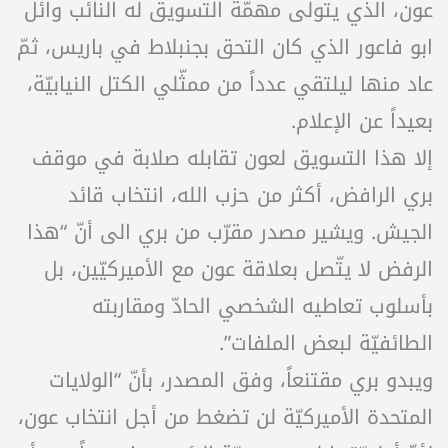
عون، الذي يتولّى مهمّة التسويق له النائب وائل
ابو فاعور الذي كان التحق بجنبلاط في باريس، ثمّ
عاد منها ليلتقي عدداً من ممثّلي الكتل النيابيّة،
بعيداً عن الإعلام.
إلا هذا التسويق لعون تقابله صلابة في موقف
بري الرافض، أكثر من حزب الله، انتخاب قائد
الجيش. ويشير مصدر مقرّب من بري الى أنّ “هذا
الرفض لا يتّصل بعلاقة عون مع الأميركيّين، بل
بأسلوب تعاطيه الشخصي الحادّ ومقاربته
الطائفيّة لبعض الملفات”.
ويبدو بري مقتنعاً، وفق المصدر، بأنّ “الولايات
المتحدة الأميركيّة لن تضغط من أجل انتخاب عون،