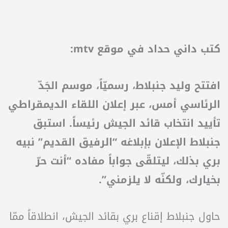
كتب داني حداد في موقع mtv:
افتتح وليد جنبلاط، رسميّاً، موسم الجَدّ
الرئاسي أمس، عبر إعلان اللقاء الديمقراطي
تأييد انتخاب قائد الجيش رئيساً. استبق
جنبلاط الإعلان بإبلاغه “الرفيق القديم” نبيه
بري بذلك، ليتلقّى جواباً مفاده “أنت حرّ
بخيارك، ولكنّه لا يلزمني”.
حاول جنبلاط إقناع بري بقائد الجيش، انطلاقاً ممّا