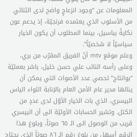
المعلومات عن “وجود انزعاجٍ واضح لدى الثنائي
من الأسلوب الذي يعتمده فرنجيّة، إذ يدعم عون
نكايةً بباسيل، بينما المطلوب أن يكون الخيار
سياسيّاً لا شخصيّاً”.
وعلم موقع mtv أنّ الفريق المقرّب من بري،
وعلى رأسه النائب علي حسن خليل، باشر بعمليّة
“بوانتاج” تحصي عدد الأصوات التي يمكن أن
ينالها مدير عام الأمن العام بالإنابة اللواء الياس
البيسري، الذي بات الخيار الأوّل لدى عددٍ من
الكتل. وتشير الحسابات الأوليّة الى أن البيسري
قريب من الوصول الى الـ ٦٥ صوتاً، وبلوغ هذا
الرقم أسهل من بلوغ رقم الـ ٨٦ صوتاً الذي يحتاج