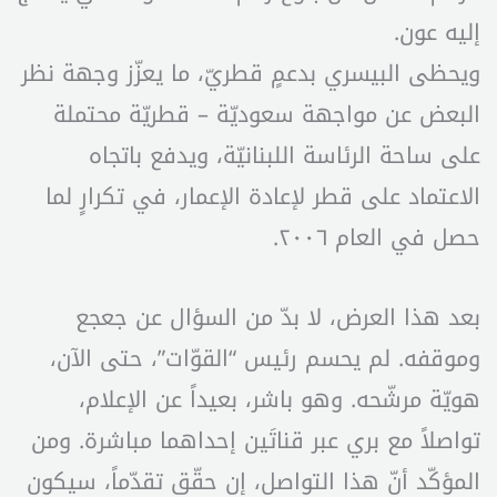
إليه عون.
ويحظى البيسري بدعمٍ قطريّ، ما يعزّز وجهة نظر
البعض عن مواجهة سعوديّة – قطريّة محتملة
على ساحة الرئاسة اللبنانيّة، ويدفع باتجاه
الاعتماد على قطر لإعادة الإعمار، في تكرارٍ لما
حصل في العام ٢٠٠٦.
بعد هذا العرض، لا بدّ من السؤال عن جعجع
وموقفه. لم يحسم رئيس “القوّات”، حتى الآن،
هويّة مرشّحه. وهو باشر، بعيداً عن الإعلام،
تواصلاً مع بري عبر قناتَين إحداهما مباشرة. ومن
المؤكّد أنّ هذا التواصل، إن حقّق تقدّماً، سيكون