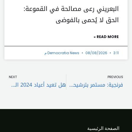
البعريني رعى مصالحة في القموعة:
الحق لا يُحمى بالفوضى
READ MORE »
3:11 م
08/08/2026
Democratia News
t
Prev
NEXT
PREVIOUS
فرنجية: مستمر بترشيحي… ونريد إسمًا وازنًا على مستوى المرحلة
هل تعيد أعياد 2024 الحياة إلى السياحة في لبنان؟
الصفحة الرئيسية