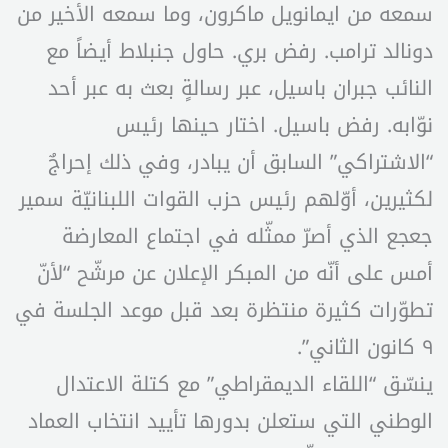
سمعه من ايمانويل ماكرون، وما سمعه الأخير من
دونالد ترامب. رفض بري. حاول جنبلاط أيضاً مع
النائب جبران باسيل، عبر رسالةٍ بعث به عبر أحد
نوّابه. رفض باسيل. اختار حينها رئيس
“الاشتراكي” السابق أن يبادر، وفي ذلك إحراجٌ
لكثيرين، أوّلهم رئيس حزب القوات اللبنانيّة سمير
جعجع الذي أصرّ ممثّله في اجتماع المعارضة
أمس على أنّه من المبكر الإعلان عن مرشّح “لأنّ
تطوّرات كثيرة منتظرة بعد قبل موعد الجلسة في
٩ كانون الثاني”.
ينسّق “اللقاء الديمقراطي” مع كتلة الاعتدال
الوطني التي ستعلن بدورها تأييد انتخاب العماد