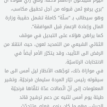
“بري يرفع ثمن قبوله من أجل تحقيق مكاسب،
وهو سيطالب بـ “سلّة” كاملة تشمل حقيبة وزارة
المال وإعادة الإعمار قبل الموافقة”.
كما يراهن هؤلاء على التبديل في موقف
الثنائي الشيعي من التمديد لعون، حيث انتقلا من
الرفض الى التأييد، وقد يتكرّر الأمر أيضاً في
الانتخابات الرئاسيّة.
في موازاة ذلك، توجّهت الأنظار ليل أمس الى ما
سيقوله رئيس تيّار المردة سليمان فرنجيّة. وتشير
المعلومات إلى أنّ اتّصالات عدّة تلقّاها فرنجيّة
طيلة يوم أمس لثنيه عن دعم ترشيح قائد
الجيش، وهو ما كان ينوي فعله. وتتحدّث