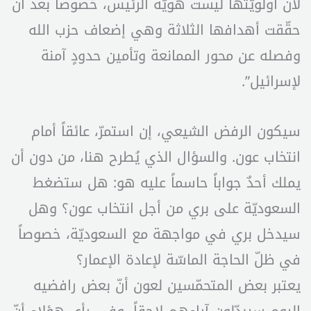
لأنّ أولويّتها ليست هويّة الرئيس، خصوصاً بعد أن
حقّقت أهدافها الثلاثة وهي إضعاف حزب الله
وفصله عن محور الممانعة وتأمين حدودٍ آمنة
لإسرائيل”.
سيكون الرفض الشيعي، إن استمرّ، عائقاً أمام
انتخاب عون. والسؤال الذي يُطرح هنا، من دون أن
يملك أحدٌ جواباً حاسماً عليه هو: هل ستضغط
السعوديّة على بري من أجل انتخاب عون؟ وهل
سيدخل بري في مواجهة مع السعوديّة، خصوصاً
في ظلّ الحاجة الماسّة لإعادة الإعمار؟
يعتبر بعض المتحمّسين لعون أنّ بعض رافضيه
اليوم سيبدّلون آراءهم لاحقاً، وفي رأي هؤلاء أنّ