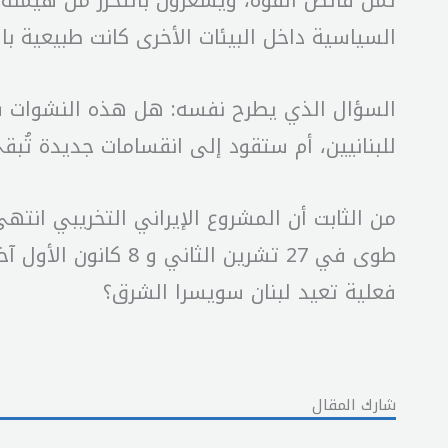
ثمن فائض القوة، ويشعرون بالتحرُّر من هيمنة
السياسية داخل البيئات الأخرى كانت طبيعية باس
السؤال الذي يطرح نفسه: هل هذه النشوات ستق
للبنانيين، أم ستقود إلى انقسامات جديدة تُب
من الثابت أن المشروع الإيراني التخريبي انتهى 
طوى في 27 تشرين ال
فعلية تعيد لبنان سويسرا الشرق؟
شارك المقال