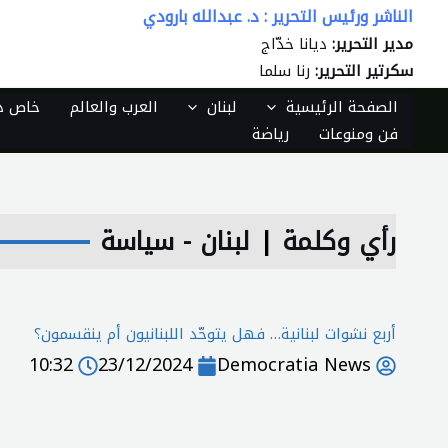
الناشر ورئيس التحرير : د. عبدالله بارودي
خطي
لى
مدير التحرير:
ديانا خدّاج
لمحتوى
سكرتير التحرير:
رنا سلما
الصفحة الرئيسية
لبنان
العرب والعالم
خاص دي
فن ومنوعات
رياضة
رأي وكلمة
|
لبنان - سياسة
أربع نشوات لبنانية… فهل يتوحّد اللبنانيون أم ينقسمون؟
10:32
23/12/2024
Democratia News