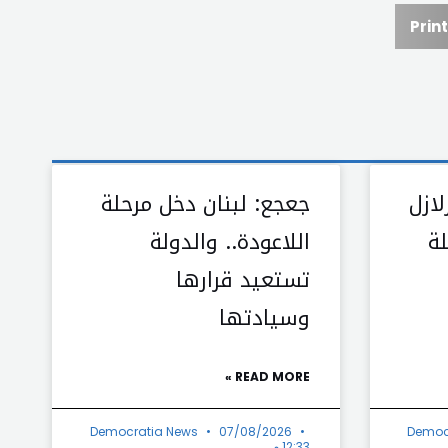
Print
ازل
جعجع: لبنان دخل مرحلة
لة
اللاعودة.. والدولة
تستعيد قرارها
وسيادتها
READ MORE »
Democratia News
07/08/2026
Democ
12:33 م