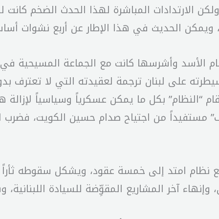
كن الارتدادات المباشرة لهذا الحدث الضخم كانت ل
يمكن الحديث في هذا الإطار عن أربع نشوات أساس
م الأسد وأشرسها كانت مع الجماعة المسيحية في لب
طرته على لبنان ترجمة لعقيدته التي لا تعترف بدو
قام “النظام” بكل ما يمكن عسكرياً وسياسياً لإزالة
ئف” مستفيداً من اجتياح صدام حسين الكويت، فضرب
ع نظام امتد إلى خمسة عقود، ويشكل سقوطه ثأرا
إنهاء آخر المشاريع المقوِّضة للسيادة اللبنانية، و