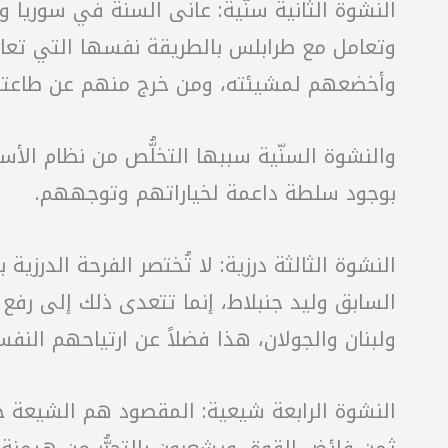
النشوة الثانية سنّية: عانى السنة في سوريا و
وتعامل مع طرابلس بالطريقة نفسها التي تعام
وأخضعهم لمشيئته، ومن خرج منهم عن طاعته كا
والنشوة السنّية سببها التخلُّص من نظام الأس
بوجود سلطة داعمة لخياراتهم وتوجههم.
النشوة الثالثة درزية: لا تُختصر الفرحة الدرزية
السابق وليد جنبلاط، إنما تتعدى ذلك إلى رفع
ولبنان والجولان، هذا فضلاً عن ارتياحهم ال
النشوة الرابعة شيعية: المقصود هم الشيعة خا