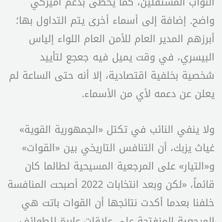
النواب المستقلين، كما يحظى بدعم أميركي
واضح. إضافة إلى أسماء أخرى يتم التداول بها؛
أبرزهم المدير العام للأمن العام اللواء إلياس
البيسري، في وقت يميل فيه جعجع لتأييد
شخصية بخلفية اقتصادية، إلا أنه حتى الساعة لم
يعلن عن دعمه لأي من الأسماء.
ولا ينفي النائب في تكتل «الجمهورية القوية»
غياث يزبك، أن التنافس التاريخي بين «القوات»
و«التيار» على المرجعية المسيحية لطالما كان
قائماً، «لكن وبعد انتخابات 2022 أصبحت المنافسة
خلفنا بعدما أكدت نتائجها أن القوات باتت هي
المرجعية المنفتحة على علاقات عابرة للطوائف