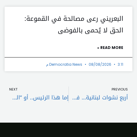
البعريني رعى مصالحة في القموعة:
الحق لا يُحمى بالفوضى
READ MORE »
3:11 م
08/08/2026
Democratia News
t
Prev
NEXT
PREVIOUS
أربع نشوات لبنانية… فهل يتوحّد اللبنانيون أم ينقسمون؟
إما هذا الرئيس.. أو “العودة إلى الوراء”!