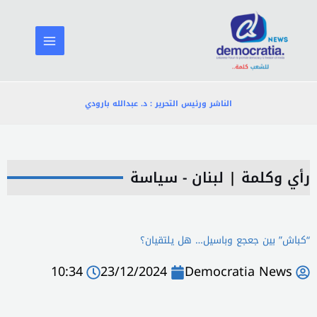
خطي
لى
لمحتوى
الناشر ورئيس التحرير : د. عبدالله بارودي
رأي وكلمة
|
لبنان - سياسة
“كباش” بين جعجع وباسيل… هل يلتقيان؟
10:34
23/12/2024
Democratia News