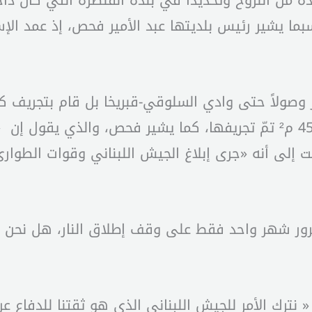
، حسبما يشير رئيس بلديتها عبد الأمير فحص، إذ عمد ال
 وصولاً حتى وادي السلوقي-قبريخا بل قام بتجريف كر
الخيم الزراعية والتي تقدر مساحتها بحوالى 4500 م² تمّ تجريفها، كما يش
 إلى أنه «جرى إبلاغ الجيش اللبناني وقوات الطوارئ
 مرور شهر واحد فقط على وقف إطلاق النار، هل نحن أ
« نترك الأمر للجيش اللبناني الذي هو ثقتنا للدفاع 