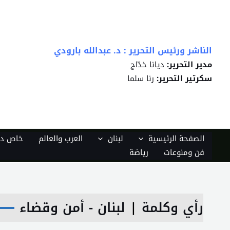
خطي
لى
لمحتوى
الناشر ورئيس التحرير : د. عبدالله بارودي
مدير التحرير:
ديانا خدّاج
سكرتير التحرير:
رنا سلما
الصفحة الرئيسية
لبنان
العرب والعالم
خاص دي
فن ومنوعات
رياضة
رأي وكلمة
|
لبنان - أمن وقضاء