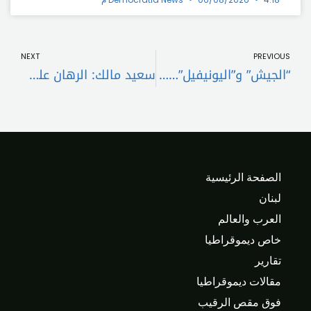
t
Prev
NEXT
PREVIOUS
“الجيش” و”اليونيفيل”… إلى الناقورة
سعيد مالك: الرهان على القضاء هو الخيار الصحيح
الصفحة الرئيسية
لبنان
العرب والعالم
خاص ديموقراطيا
تقارير
مقالات ديموقراطيا
فوق مقص الرقيب