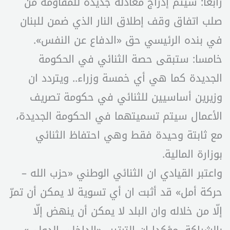
رابعا: سيتم إدراج معادلة جديدة للمقاومة من
صلب اتفاق وقف إطلاق النار الذي ضمن للبنان
في بنده الرئيسي حق «الدفاع عن النفس».
خامسا: ستبقى حصة الثنائي في الحكومة
الجديدة كما هي أي خمسة وزراء.. ويتردد ان
وزيرين أساسيين للثنائي في حكومة تصريف
الأعمال سيتم تسميتهما في الحكومة الجديدة،
مع ثابتة وحيدة فقط وهي احتفاظ الثنائي
بوزارة المالية.
واعتبر القيادي ان الثنائي الوطني «حزب الله –
حركة أمل» قد أثبت ان أي تسوية لا يمكن أن تمرّ
إلّا من خلاله وان البلد لا يمكن أن ينهض إلّا
بالشراكة، مؤكدا ان الترتيب «الداخلي-الدولي»