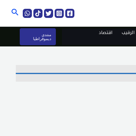
البحث
لرقيب
اقتصاد
منتدى
ديموقراطيا