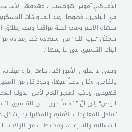
الأميركي آموس هوكستين، وهدفها الأساسي ا
في البلدين، خصوصاً بعد المناوشات العسكرية
يخشاه الأخير ومعه لجنة مراقبة وقف إطلاق الن
يتمكّن “حزب الله” من استعادة خط إمداده من إي
آليات التنسيق في ما بينها”.
وحتى لا تطول الأمور أكثر، جاءت زيارة ميقات
بالكامل، وكان لافتاً فيها، وجود كل من المدير
قهوجي، ونائب المدير العام لأمن الدولة العميد
الوطن” إلى أنّ “اتفاقاً جرى على التنسيق التا
“تبادل المعلومات الأمنية والمخابراتية بشكل 
الشمالية والشرقية، وقد يطلب من الولايات الم