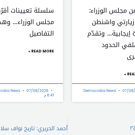
ن مجلس الوزراء:
سلسلة تعيينات أقرّ
 زيارتي واشنطن
مجلس الوزراء… وهذ
 إيجابية… وتقدّم
التفاصيل
في الحدود
READ MORE »
رى
REA
ratia News
07/08/2026
Democratia News
07/08
6:41 م
!