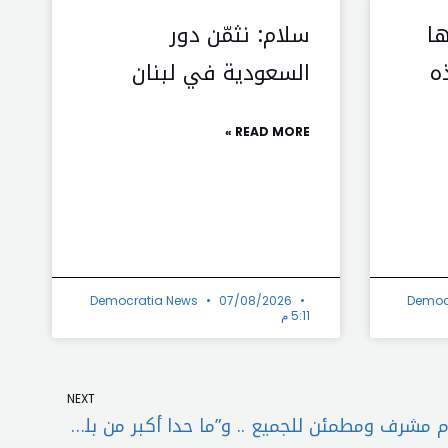
ها
سلام: نثمّن دور
ه
السعودية في لبنان
READ MORE »
Democratia News
07/08/2026
Democ
5:11 م
Next
NEXT
أحمد الحريري: تاريخ نواف سلام مشرف ومطمئن للجميع .. و”ما حدا أكبر من بلده”