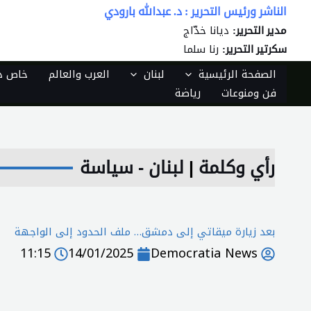
خطي
الناشر ورئيس التحرير : د. عبدالله بارودي
لى
ديانا خدّاج
مدير التحرير:
لمحتوى
رنا سلما
سكرتير التحرير:
الصفحة الرئيسية
لبنان
العرب والعالم
خاص دي
فن ومنوعات
رياضة
رأي وكلمة
|
لبنان - سياسة
بعد زيارة ميقاتي إلى دمشق… ملف الحدود إلى الواجهة
11:15
14/01/2025
Democratia News