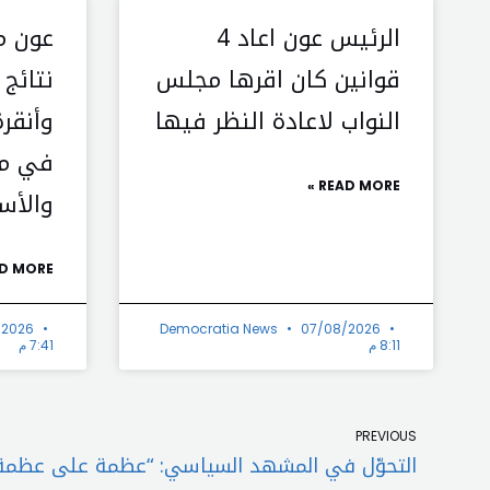
الرئيس عون اعاد 4
عون م
قوانين كان اقرها مجلس
نتائج
النواب لاعادة النظر فيها
وأنقرة
في مل
READ MORE »
والأس
D MORE »
/2026
Democratia News
07/08/2026
8:11 م
7:41 م
Prev
PREVIOUS
التحوّل في المشهد السياسي: “عظمة على عظمة”