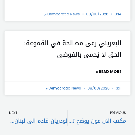
3:14 م
08/08/2026
Democratia News
البعريني رعى مصالحة في القموعة:
الحق لا يُحمى بالفوضى
READ MORE »
3:11 م
08/08/2026
Democratia News
t
Prev
NEXT
PREVIOUS
مكتب آلان عون يوضح تصريحاته بشأن الانتخابات
لودريان قادم الى لبنان : عصر المعونات انتهى