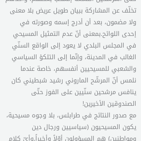
تخلّف عن المشاركة ببيان طويل عريض بلا معنى
ولا مضمون، بعد أن أدرج إسمه وصورته في
إحدى اللوائح.بمعنى أنّ عدم التمثيل المسيحي
في المجلس البلدي لا يعود إلى الواقع السنّي
الغالب في المدينة، وإنّما إلى التلكؤ السياسي
والشعبي للمسيحيين أنفسهم، خاصة عندما
نلمس أنّ المرشّح الماروني رشيد شبطيني كان
ينافس مرشحين سنّيين على الفوز حتّى
الصندوقين الأخيرين!
مع صدور النتائج في طرابلس، بلا وجوه مسيحية،
يكون المسيحيون (سياسيين ورجال دين
ومواطنين) هم المسؤولون أوّلاً وأخيراً.وأيّ كلام