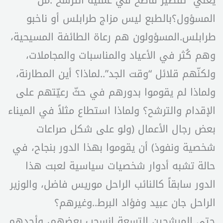
يعني “تقصير فاضح في عملية الترشح”:مَن
المسؤول؟بالطبع ليس مزاج طرابلس أو ناخبو
طرابلس.المسؤولون هم رعاة الطائفة المسيحية،
وهم كُثر في الأعياد والمناسبات والمجاملات،
ولكنّهم قلائل “وقت الجد”..لماذا؟ أين المطارنة،
ولماذا لم يقوموا بدورهم في حثّ رعيّتهم على
الإقدام والترشح؟ ولماذا استطاع مثلاً في الميناء
بعض رجال الأعمال (ولو على شكل صراعات
شخصية ونفوذ) أن يقوموا بهذا الدور بنجاح، في
حالة تشبه أدوار شخصيات سياسية لعبت هذا
الدور سابقاً كالنائب الراحل موريس فاضل، والوزير
الراحل جان عبيد وفؤاد البرط..وغيرهم؟
حتى المرشحين التسعة إنسحب بعضهم، وأحدهم