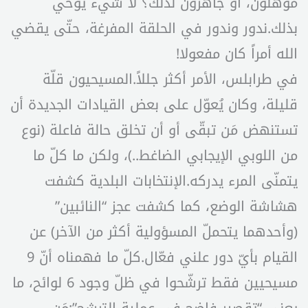
مؤهّلون، أو جاهزون لذلك؟ لا شيء يوحي
بذلك.ندور وندور في الحلقة المفرغة، حتّى يقضي
الله أمراً كان مفعولا!
في طرابلس، الأمر أكثر جللاً.المسيحيون قلّة
قليلة، وكان يُعوّل على بعض القيادات الجديدة أن
تستنهض مَن تبقّى أو أن تخلق حالة فاعلة (نوع
من اللوبي الإيجابي الضاغط..)، ولكن ما كلّ ما
يتمنّى المرء يدركه.الإنتخابات البلدية كشفت
هشاشة الوضع، كما كشفت عجز “النائبين”
(وأحدهما يتحملّ المسؤولية أكثر من الآخر) عن
القيام بأيّ دور علني فعّال.كلّ ما فهمناه أنّ 9
مسيحيين فقط ترشّحوا في ظلّ وجود 6 لوائح، ما