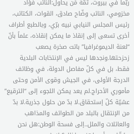
ربّما في بيروت، ثمّة مَن يحاول:النائب فؤاد
مخزومي، النائب وضّاح صادق، القوات، الكتائب،
رئيس المجلس النيابي نبيه برّي، وبالطبع أطراف
أخرى تسعى إلى إنقاذ ما يمكن إنقاذه، علماً بأنّ
“لعنة الديموغرافيا” باتت صخرة يصعب
زحزحتها.ونجدها ليس في الإنتخابات البلدية
فقط، بل في كلّ مفاصل الدولة، في وظائف
الدرجة الأولى، في الجيش وقوى الأمن وحتى
مأموري الأحراج.لم يعد يمكن اللجوء إلى “الترقيع”
عشيّة كلّ إستحقاق.لا بدّ من حلول جذرية.لا بدّ
من الإنتقال بالبلد من الطوائف والمذاهب
والعائلات والملل..إلى فسحة الوطن:هل نحن