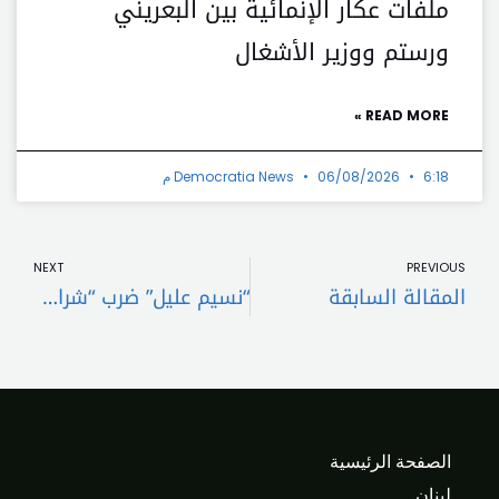
ملفات عكار الإنمائية بين البعريني
ورستم ووزير الأشغال
READ MORE »
6:18 م
06/08/2026
Democratia News
t
Prev
NEXT
PREVIOUS
المقالة السابقة
“نسيم عليل” ضرب “شراع” “مناصفة”.. والخوف من العاصفة “الهوجاء”!.. رسالة “البيارتة”وصلت بخرق العميد “الجمل” بعد حصوله على 70% من أصوات السنة!..
الصفحة الرئيسية
لبنان