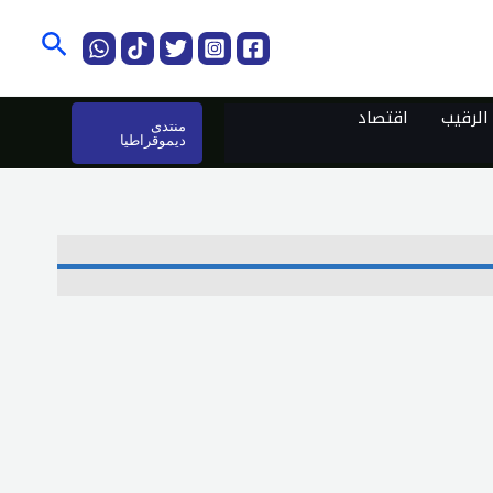
البحث
لرقيب
اقتصاد
منتدى
ديموقراطيا