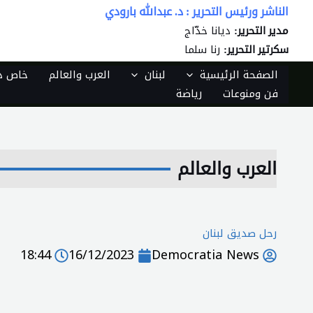
خطي
الناشر ورئيس التحرير : د. عبدالله بارودي
لى
ديانا خدّاج
مدير التحرير:
لمحتوى
رنا سلما
سكرتير التحرير:
الصفحة الرئيسية
لبنان
العرب والعالم
خاص دي
فن ومنوعات
رياضة
العرب والعالم
رحل صديق لبنان
18:44
16/12/2023
Democratia News