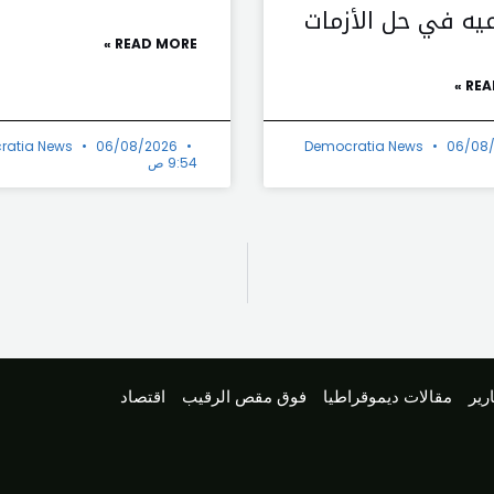
يه في حل الأزمات
READ MORE »
REA
ratia News
06/08/2026
Democratia News
06/08
9:54 ص
رير
مقالات ديموقراطيا
فوق مقص الرقيب
اقتصاد