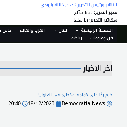
الناشر ورئيس التحرير : د. عبدالله بارودي
خطي
لى
مدير التحرير:
ديانا خدّاج
لمحتوى
سكرتير التحرير:
رنا سلما
الصفحة الرئيسية
لبنان
العرب والعالم
خاص دي
فن ومنوعات
رياضة
اخر الاخبار
كرم ردًا على خواجة: مخطئ في العنوان!
20:40
18/12/2023
Democratia News