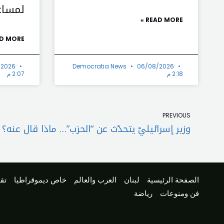
لمساع
READ MORE »
D MORE »
/2026
Democratia News
06/08/2026
2:18 م
2:07 م
Prev
PREVIOUS
وزير إسرائيليّ يتحدّث عن “الحزب”… ماذا قال عنه؟
الصفحة الرئيسية
لبنان
العرب والعالم
خاص ديموقراطيا
تقا
فن ومنوعات
رياضة