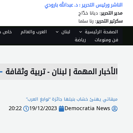
خطي
الناشر ورئيس التحرير : د. عبدالله بارودي
لى
ديانا خدّاج
مدير التحرير:
لمحتوى
رنا سلما
سكرتير التحرير:
الصفحة الرئيسية
لبنان
العرب والعالم
خاص دي
فن ومنوعات
رياضة
الأخبار المهمة
|
لبنان - تربية وثقافة
ميقاتي يهنئ خشاب بنيلها جائزة “نوابغ العرب”
20:22
19/12/2023
Democratia News