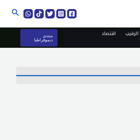
البحث
لرقيب
اقتصاد
منتدى
ديموقراطيا