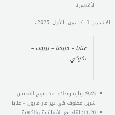
الأقدس).
الاثنين 1 كانون الأول 2025:
عنايا – حريصا – بيروت –
بكركي
9.45: زيارة وصلاة عند ضريح القديس
شربل مخلوف في دير مار مارون – عنايا
11.20: لقاء مع الأساقفة والكهنة