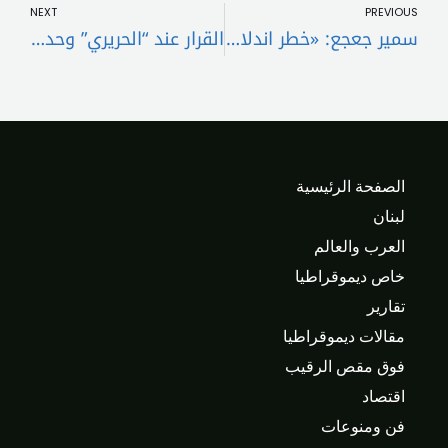
NEXT
PREVIOUS
سمير جعجع: «خطر اندلاع حرب جديدة كبير جداً
القرار عند “الحريري” وحده .. الباقي “كلام حنفشاري”!!
الصفحة الرئيسية
لبنان
العرب والعالم
خاص ديموقراطيا
تقارير
مقالات ديموقراطيا
فوق مقص الرقيب
اقتصاد
فن ومنوعات