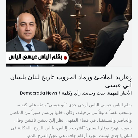
زغاريد الملاجئ ورماد الحروب: تاريخ لبنان بلسان
أبي عيسى
الأخبار المهمة
,
حدث وحديث
,
رأي وكلمة
/
Democratia News
بقلم الياس عيسى الياس ​أرخى جدي “أبو عيسى” بشتَه على كتفيه،
وسحب نفساً عميقاً من نرجيلته، وكأن دخانها يرتسم صوراً من الماضي
والحاضر والمستقبل في فضاء المقهى. نظر إليّ بعينين ثاقبتين وقال
بصوت يتهدج بوقار السنين: “اقترب يا إلياس، يا ابن الروح.. الحكاية في
لبنان يا جدي ليست مجرد أرقام جافة، هي عجنُ الفرح بالدم،