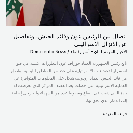
عن
الانزال
الاسرائيلي
اتصال بين الرئيس عون وقائد الجيش.. وتفاصيل
عن الانزال الاسرائيلي
الأخبار المهمة
,
لبنان - أمن وقضاء
/
Democratia News
تابع رئيس الجمهورية العماد جوزاف عون التطورات الامنية في ضوء
استمرار الاعتداءات الاسرائيلية على عدد من المناطق اللبنانية، واطلع
من قائد الجيش العماد رودولف هيكل على المعلومات المتوافرة عن
العملية الاسرائيلية التي حصلت بعد القصف المركز الذي تعرضت له
بلدة النبي شيت في البقاع وسقوط عدد من الشهداء والجرحى إضافة
إلى الدمار الذي لحق بها.
قراءة المزيد »