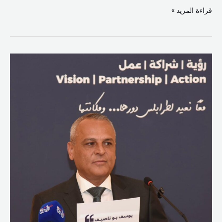
قراءة المزيد »
بو
ناصيف:الديمقراطيّة
لا
تُؤجّل
لا
للتمديد
سنتين