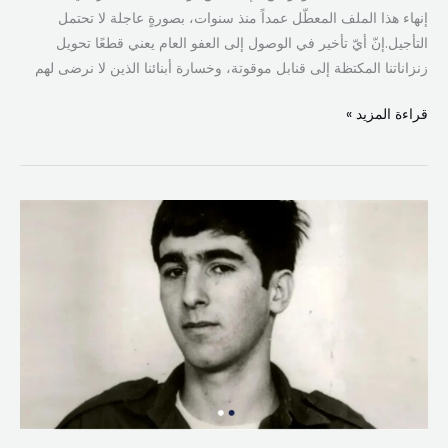
إنهاء هذا الملف المعطّل عمداً منذ سنوات، بصورةٍ عاجلة لا تحتمل
التأجيل.إنّ أيّ تأخير في الوصول إلى العفو العام يعني قطعًا تحويل
زنزاناتنا المكتظة إلى قنابل موقوتة، وخسارة أبنائنا الذين لا نرضى لهم
قراءة المزيد »
نتنياهو
يؤكّد
فشل
العملية
الخاصّة
في
لبنان
لاستعادة
رفات
رون