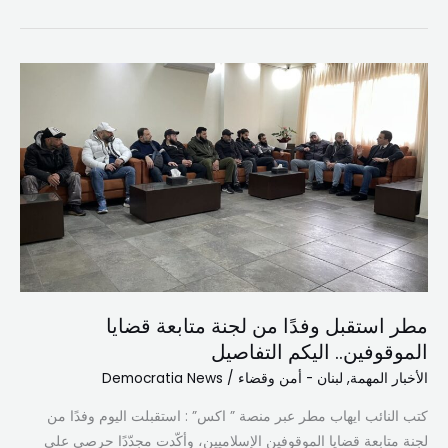
مطر
استقبل
وفدًا
من
لجنة
متابعة
قضايا
الموقوفين..
اليكم
التفاصيل
مطر استقبل وفدًا من لجنة متابعة قضايا
الموقوفين.. اليكم التفاصيل
الأخبار المهمة
,
لبنان - أمن وقضاء
/
Democratia News
كتب النائب ايهاب مطر عبر منصة ” اكس” : استقبلت اليوم وفدًا من
لجنة متابعة قضايا الموقوفين الإسلاميين، وأكّدت مجدّدًا حرصي على