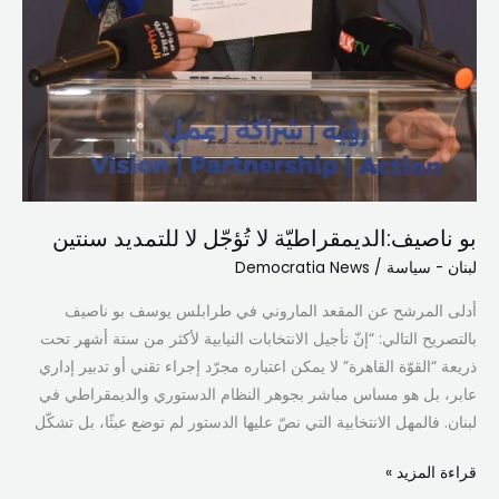
بو ناصيف:الديمقراطيّة لا تُؤجّل لا للتمديد سنتين
لبنان - سياسة
/
Democratia News
أدلى المرشح عن المقعد الماروني في طرابلس يوسف بو ناصيف
بالتصريح التالي: “إنّ تأجيل الانتخابات النيابية لأكثر من ستة أشهر تحت
ذريعة “القوّة القاهرة” لا يمكن اعتباره مجرّد إجراء تقني أو تدبير إداري
عابر، بل هو مساس مباشر بجوهر النظام الدستوري والديمقراطي في
لبنان. فالمهل الانتخابية التي نصّ عليها الدستور لم توضع عبثًا، بل تشكّل
قراءة المزيد »