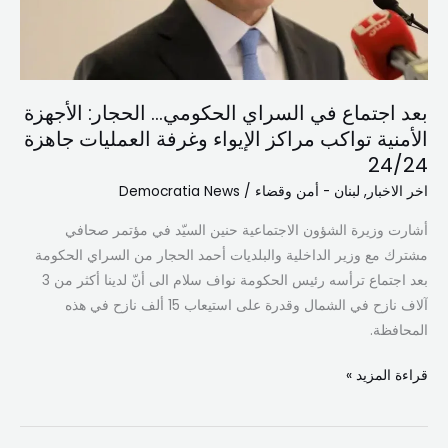
الأجهزة
الأمنية
تواكب
مراكز
الإيواء
بعد اجتماع في السراي الحكومي… الحجار: الأجهزة
وغرفة
الأمنية تواكب مراكز الإيواء وغرفة العمليات جاهزة
العمليات
24/24
جاهزة
اخر الاخبار
,
لبنان - أمن وقضاء
/
Democratia News
24/24
أشارت وزيرة الشؤون الاجتماعية حنين السيّد في مؤتمر صحافي
مشترك مع وزير الداخلية والبلديات أحمد الحجار من السراي الحكومة
بعد اجتماع ترأسه رئيس الحكومة نواف سلام الى أنّ لدينا أكثر من 3
آلاف نازح في الشمال وقدرة على استيعاب 15 ألف نازح في هذه
المحافظة.
قراءة المزيد »