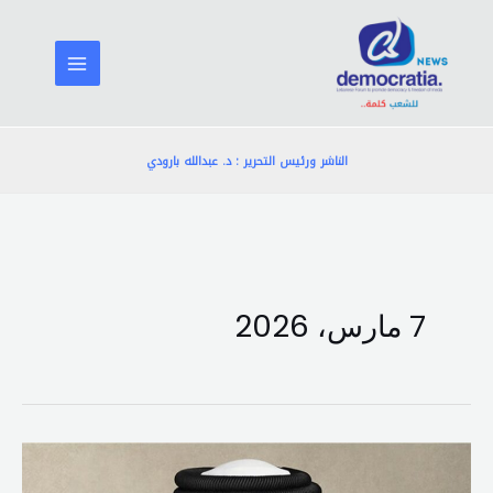
خطي
لى
لمحتوى
الناشر ورئيس التحرير : د. عبدالله بارودي
7 مارس، 2026
أمير
قطر