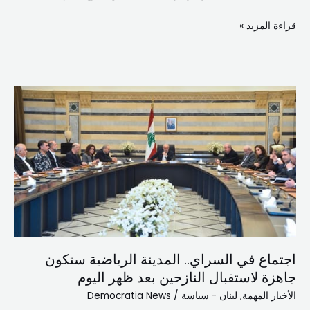
قراءة المزيد »
اجتماع
في
السراي..
المدينة
الرياضية
ستكون
جاهزة
لاستقبال
النازحين
بعد
اجتماع في السراي.. المدينة الرياضية ستكون
ظهر
جاهزة لاستقبال النازحين بعد ظهر اليوم
اليوم
الأخبار المهمة
,
لبنان - سياسة
/
Democratia News