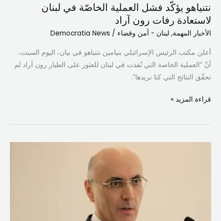
نتنياهو يؤكّد فشل العملية الخاصّة في لبنان
آراد
لاستعادة رفات رون آراد
الأخبار المهمة
,
لبنان - أمن وقضاء
/
Democratia News
أعلن مكتب الرئيس الإسرائيلي بنيامين نتنياهو في بيان، اليوم السبت،
أنّ “العملية الخاصة التي نُفذت في لبنان للعثور على الطيار رون آراد لم
تحقّق النتائج التي كنا نريدها”.
قراءة المزيد »
بعد
اجتماع
في
السراي
الحكومي…
الحجار: