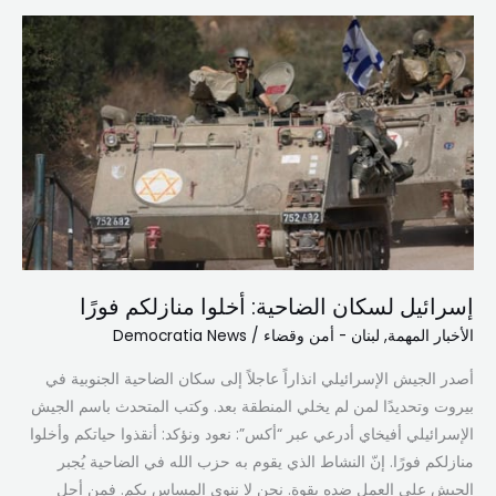
إسرائيل
لسكان
الضاحية:
أخلوا
منازلكم
فورًا
إسرائيل لسكان الضاحية: أخلوا منازلكم فورًا
الأخبار المهمة
,
لبنان - أمن وقضاء
/
Democratia News
أصدر الجيش الإسرائيلي انذاراً عاجلاً إلى سكان الضاحية الجنوبية في
بيروت وتحديدًا لمن لم يخلي المنطقة بعد. وكتب المتحدث باسم الجيش
الإسرائيلي أفيخاي أدرعي عبر “أكس”: نعود ونؤكد: أنقذوا حياتكم وأخلوا
منازلكم فورًا. إنّ النشاط الذي يقوم به حزب الله في الضاحية يُجبر
الجيش على العمل ضده بقوة. نحن لا ننوي المساس بكم. فمن أجل