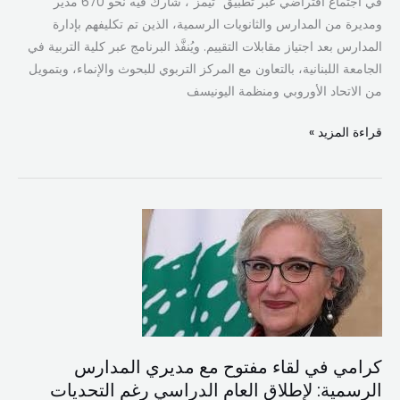
في اجتماع افتراضي عبر تطبيق “تيمز”، شارك فيه نحو 670 مدير
ومديرة من المدارس والثانويات الرسمية، الذين تم تكليفهم بإدارة
المدارس بعد اجتياز مقابلات التقييم. ويُنفَّذ البرنامج عبر كلية التربية في
الجامعة اللبنانية، بالتعاون مع المركز التربوي للبحوث والإنماء، وبتمويل
من الاتحاد الأوروبي ومنظمة اليونيسف
قراءة المزيد »
كرامي
في
لقاء
مفتوح
مع
مديري
المدارس
كرامي في لقاء مفتوح مع مديري المدارس
الرسمية:
الرسمية: لإطلاق العام الدراسي رغم التحديات
لإطلاق