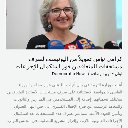
تمويلاً
من
اليونيسف
لصرف
مستحقات
المتعاقدين
فور
استكمال
كرامي تؤمن تمويلاً من اليونيسف لصرف
الإجراءات
مستحقات المتعاقدين فور استكمال الإجراءات
لبنان - تربية وثقافة
/
Democratia News
أعلنت وزارة التربية في بيان أنها، وبناءً على قرار مجلس الوزراء
القاضي بالموافقة الاستثنائية على صرف مستحقات الأساتذة المتعاقدين
بمختلف تسمياتهم، إضافة إلى المستخدمين في المدارس والثانويات
والمعاهد الرسمية عن فترة الإقفال القسري إلى حين انتهاء العدوان
وتأمين العودة الآمنة، ستباشر بصرف هذه المستحقات بعد استكمال
الإجراءات القانونية اللازمة وإقرار التشريع المطلوب في مجلس النواب.
[…]