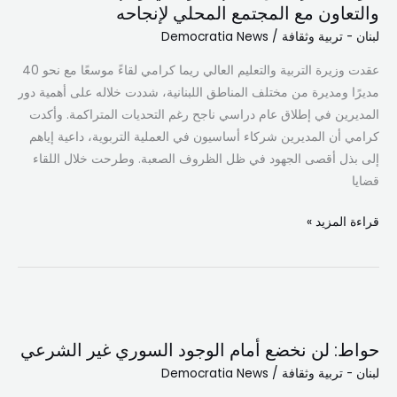
والتعاون مع المجتمع المحلي لإنجاحه
العام
لبنان - تربية وثقافة
/
Democratia News
الدراسي
رغم
عقدت وزيرة التربية والتعليم العالي ريما كرامي لقاءً موسعًا مع نحو 40
التحديات
مديرًا ومديرة من مختلف المناطق اللبنانية، شددت خلاله على أهمية دور
والتعاون
المديرين في إطلاق عام دراسي ناجح رغم التحديات المتراكمة. وأكدت
مع
كرامي أن المديرين شركاء أساسيون في العملية التربوية، داعية إياهم
المجتمع
إلى بذل أقصى الجهود في ظل الظروف الصعبة. وطرحت خلال اللقاء
المحلي
قضايا
لإنجاحه
قراءة المزيد »
حواط:
لن
حواط: لن نخضع أمام الوجود السوري غير الشرعي
نخضع
لبنان - تربية وثقافة
/
Democratia News
أمام
الوجود