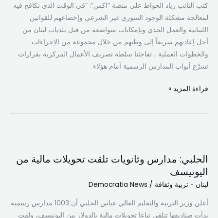
كتب النائب زياد الحواط على منصة “اكس”: “في الوقت الذي نكافح فيه
السوري
لمعالجة مشكلة الوجود السوري غير الشرعي وإخضاعهم للقوانين
غير
اللبنانية والعمل الجدي وبإمكانات متواضعة من قبل بلديات لبنان من
الشرعي
أجل إعادتهم سريعاً إلى وطنهم من خلال مجموعة من الإجراءات
والخطوات العملية ، تفاجئنا سلطة تصريف الأعمال المركزية بقرارات
تشرّع أبواب المدارس الرسمية أمام هؤلاء
قراءة المزيد »
الحلبي:
مدارس
الحلبي: مدارس وثانويات تلقت تحويلات مالية من
وثانويات
اليونيسف
تلقت
لبنان - تربية وثقافة
/
Democratia News
تحويلات
مالية
أعلن وزير التربية والتعليم العالي عباس الحلبي أن 1003 مدارس رسمية
من
بدأت صناديقها تتلقى تباعا تحويلات مالية بالدولار من اليونيسف، ولفت