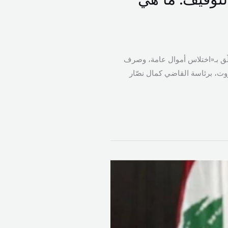
علّق بـ«اختلاس أموال عامة، وصرف
يروت، برئاسة القاضي كمال نصّار