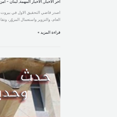
اخر الاخبار
,
الأخبار المهمة
,
لبنان - أمن
العام، والتزوير واستعمال المزوّر، وت
قراءة المزيد »
بعد
احالته
الى
النيابة
العامة
المالية
سلام
بين
الشبهات