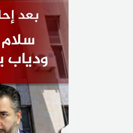
و
المحاكمة
…
ودياب
يروي
السيناريوهات
المقبلة
المقبلة