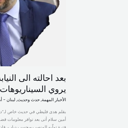
بعد احالته الى النيا
يروي السيناريوهات ا
الأخبار المهمة
,
حدث وحديث
,
لبنان - أ
بقلم هدى فليطي في حديث خاص لـ”ديم
أمين سلام أتى بعد توافر معلومات قضا
فترة تولّيه المنصب.وبحسب دياب، فإن 