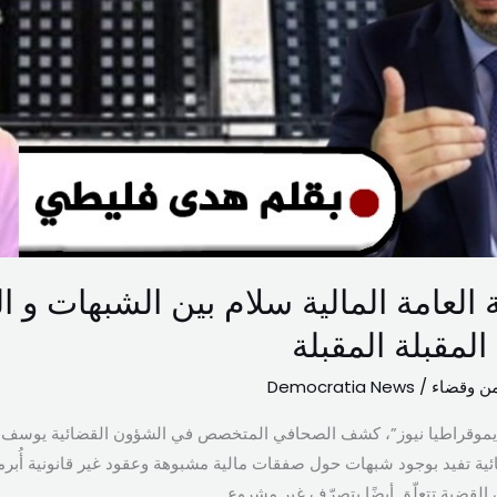
بة العامة المالية سلام بين الشبهات و 
لمقبلة المقبلة
من وقضاء
/
Democratia News
وقراطيا نيوز”، كشف الصحافي المتخصص في الشؤون القضائية يوسف دياب
ئية تفيد بوجود شبهات حول صفقات مالية مشبوهة وعقود غير قانونية أُبر
القضية تتعلّق أيضًا بتصرّف غير مشروع