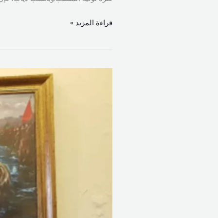
قراءة المزيد »
الشيخ
خلدون
عريمط:
كفى
توقيفات
انتقائية..
والعدالة
في
لبنان
باتت
أداة