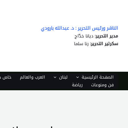
خطي
لى
لمحتوى
الناشر ورئيس التحرير : د. عبدالله بارودي
مدير التحرير:
ديانا خدّاج
سكرتير التحرير:
رنا سلما
الصفحة الرئيسية
لبنان
العرب والعالم
خاص دي
فن ومنوعات
رياضة