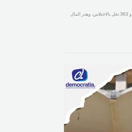
اصدر قاضي التحقيق الاول في بيروت بلال حلاوي مذكرة توقيف وجاهية بحق أمين سلام سندا لمواد الادعاء 359 و 363 تخل بالاختلاس، وهدر المال