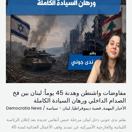
الداخلي
ورهان
السيادة
الكاملة
مفاوضات واشنطن وهدنة 45 يوماً: لبنان بين فخ
الصدام الداخلي ورهان السيادة الكاملة
الأخبار المهمة
,
قضية ديموقراطيا
,
لبنان - سياسة
/
Democratia News
بقلم ندى جوني دخل لبنان مرحلة حبس أنفاس جديدة بعد إعلان الرئاسة
اللبنانية والخارجية الأميركية عن تمديد وقف الأعمال العدائية لمدة 45