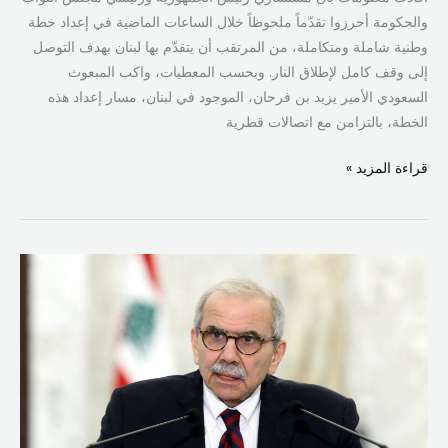
والحكومة أحرزوا تقدّماً ملحوظاً خلال الساعات الماضية في إعداد خطة
وطنية شاملة ومتكاملة، من المرتقب أن يتقدّم بها لبنان بهدف التوصل
إلى وقف كامل لإطلاق النار. وبحسب المعطيات، واكب المبعوث
السعودي الأمير يزيد بن فرحان، الموجود في لبنان، مسار إعداد هذه
الخطة، بالتزامن مع اتصالات قطرية
قراءة المزيد »
سلام:
القرار
في
لبنان
يتأثر
بنفوذ
خارجي
وإعادة