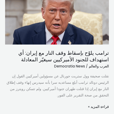
بإسقاط
وقف
النار
مع
إيران:
أي
استهداف
للجنود
ترامب يلوّح بإسقاط وقف النار مع إيران: أي
الأميركيين
استهداف للجنود الأميركيين سيغيّر المعادلة
سيغيّر
المعادلة
العرب والعالم
/
Democratia News
نقلت صحيفة وول ستريت جورنال عن مسؤولين أميركيين القول إن
الرئيس دونالد ترامب أبلغ مساعديه سرا بأنه سيدرس إنهاء وقف إطلاق
النار مع إيران إذا قتلت طهران جنودا أميركيين. ولم تتمكن رويترز من
التحقق من صحة التقرير على الفور.
قراءة المزيد »