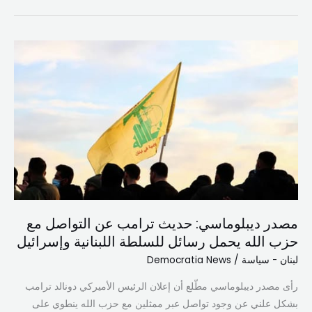
مصدر
ديبلوماسي:
حديث
ترامب
عن
التواصل
مع
حزب
الله
يحمل
مصدر ديبلوماسي: حديث ترامب عن التواصل مع
رسائل
حزب الله يحمل رسائل للسلطة اللبنانية وإسرائيل
للسلطة
اللبنانية
لبنان - سياسة
/
Democratia News
وإسرائيل
رأى مصدر ديبلوماسي مطّلع أن إعلان الرئيس الأميركي دونالد ترامب
بشكل علني عن وجود تواصل عبر ممثلين مع حزب الله ينطوي على