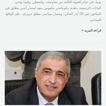
يوماً، في ختام الجولة الثالثة من مفاوضات واشنطن. وفيما توحي
البيانات الرسمية بـتقدم دبلوماسي ملموس يمهد لمسار أمني ينطلق في
البنتاغون في 29 أيار الحالي، ومسار سياسي مطلع حزيران ، فإن الواقع
الميداني
قراءة المزيد »
هاشم:
وقف
النار
أولوية
لبنان…
والضامن
الأميركي
مطلوب
لأي