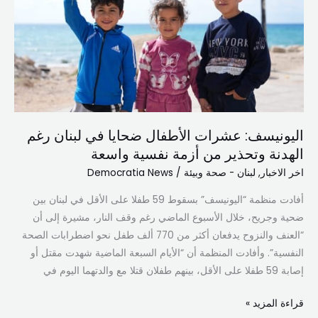
في
لبنان
رغم
الهدنة
وتحذير
من
أزمة
اليونيسف: عشرات الأطفال ضحايا في لبنان رغم
نفسية
الهدنة وتحذير من أزمة نفسية واسعة
واسعة
اخر الاخبار
,
لبنان - صحة وبيئة
/
Democratia News
أفادت منظمة “اليونيسف” بسقوط 59 طفلا على الأقل في لبنان بين
ضحية وجريح، خلال الأسبوع الماضي رغم وقف النار، مشيرة إلى أن
“العنف والنزوح يدفعان أكثر من 770 ألف طفل نحو اضطرابات الصحة
النفسية”. وأفادت المنظمة أن “الأيام السبعة الماضية شهدت مقتل أو
إصابة 59 طفلا على الأقل، بينهم طفلان قتلا مع والدتهما اليوم في
قراءة المزيد »