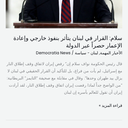
الإعمار
حصراً
عبر
الدولة
سلام: القرار في لبنان يتأثر بنفوذ خارجي وإعادة
الإعمار حصراً عبر الدولة
الأخبار المهمة
,
لبنان - سياسة
/
Democratia News
قال رئيس الحكومة نواف سلام إن” رفض إيران لاتفاق وقف إطلاق النار
مع إسرائيل، لم يأت من فراغ، بل للتأكيد أن القرار الحقيقي في لبنان لا
يزال بيد طهران وحدها”. وقال في مقابلة مع صحيفة “التايمز” البريطانية:
“من الواضح جداً لماذا رفضت إيران اتفاق وقف إطلاق النار، لقد أرادت
إيران أن تقول للعالم بأسره إن لبنان
قراءة المزيد »