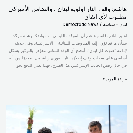
اتفاق
هاشم: وقف النار أولوية لبنان… والضامن الأميركي
مطلوب لأي اتفاق
لبنان - سياسة
/
Democratia News
اعتبر النائب قاسم هاشم أن الموقف اللبناني بات واضحًا وشبه موحّد
بشأن ما قد تؤول إليه المفاوضات اللبنانية – الإسرائيلية. وفي حديثه
لإذاعة “صوت كل لبنان”، أوضح أن الوفد اللبناني مفوّض بالتركيز بشكل
أساسي على مطلب وقف إطلاق النار الفوري والشامل، محذرًا من أنه
في حال رفض الجانب الإسرائيلي هذا الطرح، فهذا يعني الدفع نحو
قراءة المزيد »
اليونيسف:
عشرات
الأطفال
ضحايا