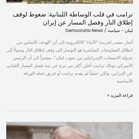
وفصل
ترامب في قلب الوساطة اللبنانية: ضغوط لوقف
المسار
إطلاق النار وفصل المسار عن إيران
عن
إيران
لبنان - سياسة
/
Democratia News
أشار مصدر لجريدة “الأنباء” الالكترونية إلى أن “الهدف الأساس من
انطلاق المفاوضات المباشرة هو التوصل إلى وقف إطلاق النار وصولاً إلى
جدولة الانسحاب الإسرائيلي من جنوب لبنان”، مشيراً الى أن الرئيس
الأميركي دونالد ترامب أعلن أكثر من مرة عن نيته فصل المسار اللبناني
عن الإيراني، ولكن عملياً لم يقدم ترامب أو فريق عمله الورقة
الأساسية
قراءة المزيد »
ترامب
يلوّح