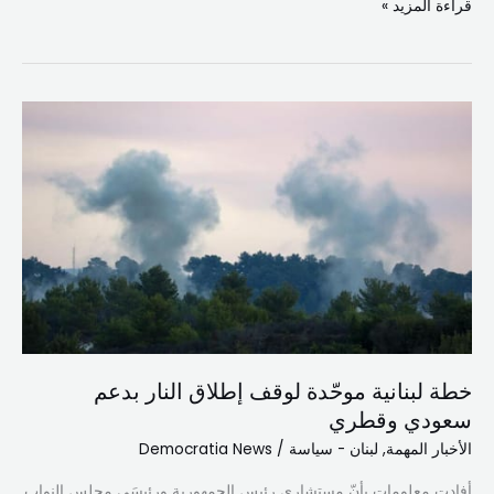
قراءة المزيد »
خطة
لبنانية
موحّدة
لوقف
إطلاق
النار
بدعم
سعودي
وقطري
خطة لبنانية موحّدة لوقف إطلاق النار بدعم
سعودي وقطري
الأخبار المهمة
,
لبنان - سياسة
/
Democratia News
أفادت معلومات بأنّ مستشاري رئيس الجمهورية ورئيسَي مجلس النواب