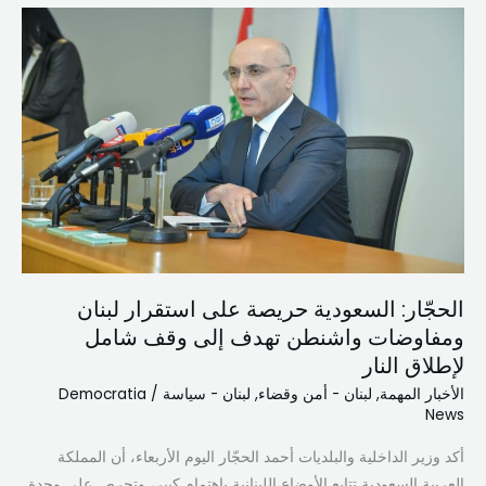
الحجّار:
السعودية
حريصة
على
استقرار
لبنان
ومفاوضات
واشنطن
تهدف
إلى
وقف
الحجّار: السعودية حريصة على استقرار لبنان
شامل
ومفاوضات واشنطن تهدف إلى وقف شامل
لإطلاق
لإطلاق النار
النار
الأخبار المهمة
,
لبنان - أمن وقضاء
,
لبنان - سياسة
/
Democratia
News
أكد وزير الداخلية والبلديات أحمد الحجّار اليوم الأربعاء، أن المملكة
العربية السعودية تتابع الأوضاع اللبنانية باهتمام كبير، وتحرص على وحدة