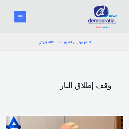
خطي
لى
لمحتوى
الناشر ورئيس التحرير : د. عبدالله بارودي
وقف إطلاق النار
أكسيوس:
نتنياهو