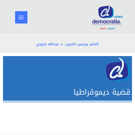
خطي
لى
لمحتوى
الناشر ورئيس التحرير : د. عبدالله بارودي
قضية ديموقراطيا