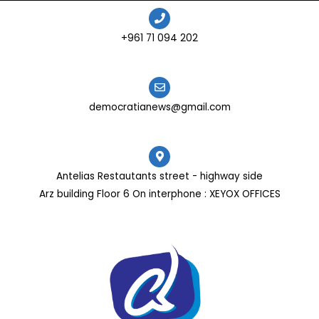
202 094 71 961+
democratianews@gmail.com
Antelias Restautants street - highway side
Arz building Floor 6 On interphone : XEYOX OFFICES