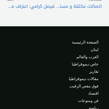
اتصالات مكثفة و مستمرة للضغط على مفاوضات غير مباشرة بين واشنطن وطهران
فيصل كرامي: اعتراف متأخر أم ازدواجية مواقف وتحقيق مصالح؟..
الصفحة الرئيسية
لبنان
العرب والعالم
خاص ديموقراطيا
تقارير
مقالات ديموقراطيا
فوق مقص الرقيب
اقتصاد
فن ومنوعات
رياضة