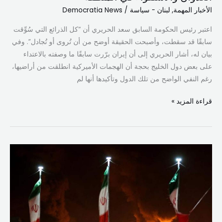
الأخبار المهمة
,
لبنان - سياسة
/
Democratia News
اعتبر رئيس الحكومة السابق سعد الحريري أن “كل الذرائع التي سُوِّقت
سابقًا قد سقطت، وأصبحت الحقيقة أوضح من أن تُروى أو تُجادل”. وفي
بيان له، أشار الحريري إلى أن إيران برّرت سابقًا ما وصفته بالاعتداء
على بعض دول الخليج بحجة أن الهجمات الأميركية انطلقت من أراضيها،
رغم النفي الواضح من تلك الدول وتأكيدها أنها لم
قراءة المزيد »
تصعيد
محتمل:
تنسيق
إسرائيلي–
أميركي
يهدّد