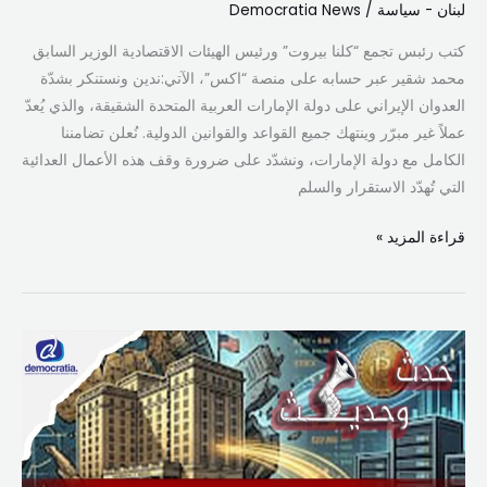
لبنان - سياسة
/
Democratia News
كتب رئبس تجمع “كلنا بيروت” ورئيس الهيئات الاقتصادية الوزير السابق
محمد شقير عبر حسابه على منصة “اكس”، الآتي:ندين ونستنكر بشدّة
العدوان الإيراني على دولة الإمارات العربية المتحدة الشقيقة، والذي يُعدّ
عملاً غير مبرّر وينتهك جميع القواعد والقوانين الدولية. نُعلن تضامننا
الكامل مع دولة الإمارات، ونشدّد على ضرورة وقف هذه الأعمال العدائية
التي تُهدّد الاستقرار والسلم
قراءة المزيد »
دبلوماسية
“المقاول”