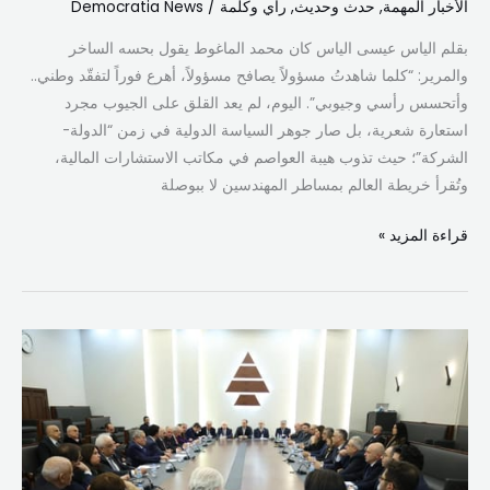
الأخبار المهمة
,
حدث وحديث
,
رأي وكلمة
/
Democratia News
بقلم الياس عيسى الياس ​كان محمد الماغوط يقول بحسه الساخر
والمرير: “كلما شاهدتُ مسؤولاً يصافح مسؤولاً، أهرع فوراً لتفقّد وطني..
وأتحسس رأسي وجيوبي”. اليوم، لم يعد القلق على الجيوب مجرد
استعارة شعرية، بل صار جوهر السياسة الدولية في زمن “الدولة-
الشركة”؛ حيث تذوب هيبة العواصم في مكاتب الاستشارات المالية،
وتُقرأ خريطة العالم بمساطر المهندسين لا ببوصلة
قراءة المزيد »
المكتب
السياسي
الكتائبي:
لا
للتعايش
مع