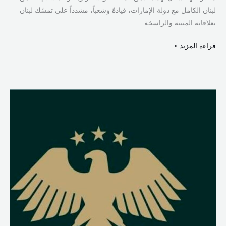
لبنان الكامل مع دولة الإمارات، قيادةً وشعباً، مشدداً على تمسّك لبنان
بعلاقاته المتينة والراسخة
قراءة المزيد »
الداخلية
السورية:
إحباط
مخطط
إرهابي
وتفكيك
خلية
تابعة
لميليشيا
حزب
الله