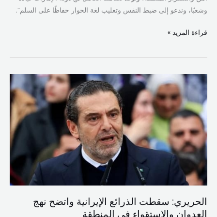
وشعبًا، وندعو إلى ضبط النفس وتغليب لغة الحوار حفاظًا على السلم”.
قراءة المزيد »
الحريري:
سقطت
الذرائع
الإيرانية
واتضح
نهج
العدوان
والاستقواء
في
المنطقة
الحريري: سقطت الذرائع الإيرانية واتضح نهج
العدوان والاستقواء في المنطقة