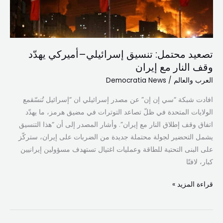
وقف
النار
مع
إيران
تصعيد محتمل: تنسيق إسرائيلي–أميركي يهدّد
وقف النار مع إيران
العرب والعالم
/
Democratia News
افادت شبكة “سي إن إن” عن مصدر إسرائيلي ان “إسرائيل تُنسّقمع
الولايات المتحدة في ظلّ تصاعد التوترات في مضيق هرمز، ما يهدّد
اتفاق وقف إطلاق النار مع إيران”. وأشار المصدر إلى أن “هذا التنسيق
يشمل التحضير لجولة محتملة جديدة من الضربات على إيران، ستركّز
على البنى التحتية للطاقة وعمليات اغتيال تستهدف مسؤولين إيرانيين
كبار، لافتًا
قراءة المزيد »