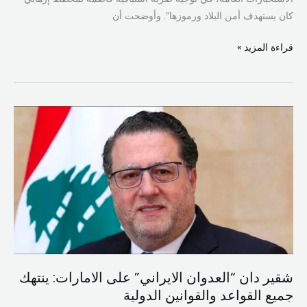
كان يستهدف أمن البلاد ورموزها”. وأوضحت أن
قراءة المزيد »
شقير
دان
“العدوان
الايراني”
على
الامارات:
ينتهك
جميع
القواعد
والقوانين
شقير دان “العدوان الايراني” على الامارات: ينتهك
الدولية
جميع القواعد والقوانين الدولية