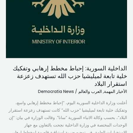
تستهدف
زعزعة
استقرار
البلاد
الداخلية السورية: إحباط مخطط إرهابي وتفكيك
خلية تابعة لميليشيا حزب الله تستهدف زعزعة
استقرار البلاد
الأخبار المهمة
,
العرب والعالم
/
Democratia News
أعلنت وزارة الداخلية السورية اليوم، “إحباط مخطط إرهابي واسع،
وتفكيك خلية تابعة لميليشيا “حزب الله” كانت تستهدف زعزعة استقرار
البلاد”، بحسب وكالة الانباء السورية “سانا”. وقالت الوزارة في بيان: “إن
الوحدات المختصة في وزارة الداخلية نجحت بالتعاون مع جهاز
الاستخبارات العامة، في توجيه ضربة استباقية قاصمة لمخطط إرهابي