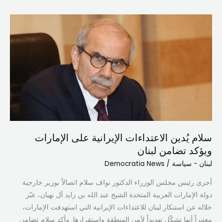
سلام
يُدين
الاعتداءات
الإيرانية
على
الإمارات
ويؤكد
تضامن
لبنان
سلام يُدين الاعتداءات الإيرانية على الإمارات
ويؤكد تضامن لبنان
لبنان - سياسة
/
Democratia News
أجرى رئيس مجلس الوزراء الدكتور نواف سلام اتصالاً بوزير خارجية
دولة الإمارات العربية المتحدة الشيخ عبد الله بن زايد آل نهيان، عبّر
خلاله عن استنكار لبنان للاعتداءات الإيرانية التي استهدفت الإمارات،
معتبراً أنها تشكّل تهديداً لأمن المنطقة واستقرارها. وأكد سلام تضامن