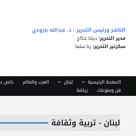
خطي
لى
لمحتوى
الناشر ورئيس التحرير : د. عبدالله بارودي
مدير التحرير:
ديانا خدّاج
سكرتير التحرير:
رنا سلما
الصفحة الرئيسية
لبنان
العرب والعالم
خاص دي
فن ومنوعات
رياضة
لبنان - تربية وثقافة