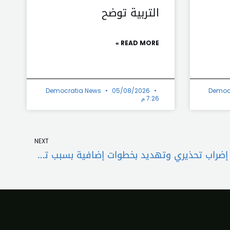
التربية توضح
READ MORE »
Democratia News
05/08/2026
Democ
7:26 م
Next
NEXT
روابط التعليم الرسمي تُصعّد: إضراب تحذيري وتهديد بخطوات إضافية بسبب تدهور الأوضاع المعيشية