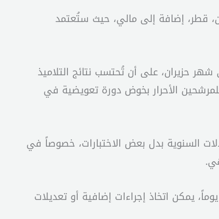
نان، قطر، إضافة إلى مالي، حيث ستُعتمد
 النهائية المقررة في شهر حزيران، على أن تُحتسب نتائج التلاميذ
للمرشحين الأحرار بخوض دورة تعويضية في
معدلات السنوية بدل بعض الاختبارات، خصوصاً في
ي.
كدت الوزارة أنه في حال استمرار الظروف غير الملائمة في بعض الدول قبل موعد الامتحانات بـ15 يوماً، يمكن اتخاذ إجراءات إضافية أو تعديلات