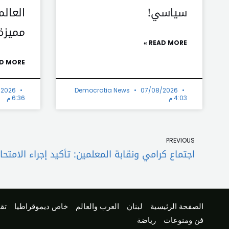
سياسي!
العالم
مميزة
READ MORE »
D MORE »
/2026
Democratia News
07/08/2026
4:03 م
6:36 م
Prev
PREVIOUS
اجتماع كرامي ونقابة المعلمين: تأكيد إجراء الامتح
الصفحة الرئيسية
لبنان
العرب والعالم
خاص ديموقراطيا
تقا
فن ومنوعات
رياضة