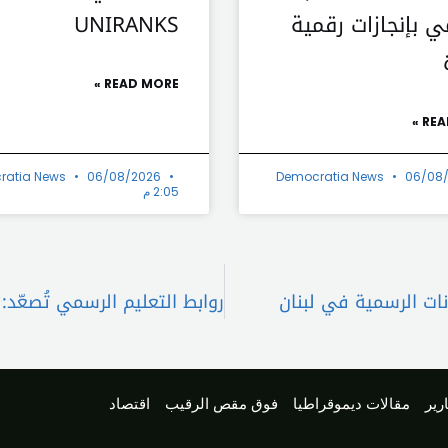
ي بإنجازات رقمية
UNIRANKS
READ MORE »
REA
ratia News
06/08/2026
Democratia News
06/08
2:05 م
انات الرسمية في لبنان
رير
مقالات ديموقراطيا
فوق مقص الرقيب
اقتصاد