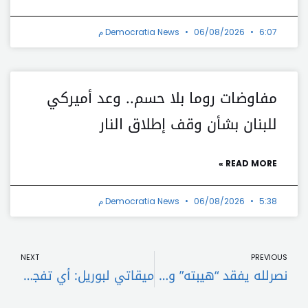
6:07 م
06/08/2026
Democratia News
مفاوضات روما بلا حسم.. وعد أميركي
للبنان بشأن وقف إطلاق النار
READ MORE »
5:38 م
06/08/2026
Democratia News
t
Prev
NEXT
PREVIOUS
نصرلله يفقد “هيبته” وقرار السلم والحرب بيد ايران
ميقاتي لبوريل: أي تفجير واسع النطاق جنوب لبنان سيقود ‏المنطقة الى تفجير شامل