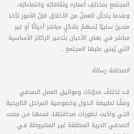
المجتمع بمختلفِ أعماره وثقافاتِه وانتماءاتِه،
وعندما يتحلّل العملُ من الأخلاق فإنّ الأمورَ تأخذ
منحىً سلبيًا يُسهمُ بشكلٍ مباشر أحيانًا أو غير
مباشر في بعض الأحيان بتدمير الركائز الأساسية
التي يُبنى عليها المجتمع .
الصحافة رسالة
قـد تختلفُ مدوّنات ومواثيق العمل الصحفي
وفقًـا لطبيعة الـدول وخصوصية المراحل التاريخية
التـي واكبت تطورات صحافتهـا، فمنهـا مـن منحت
الصحفي الحرية المطلقة غيـر المشروطة فـي