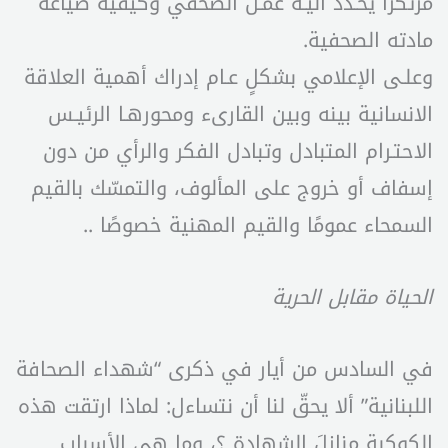
مرتكزًا يُحـدّد آليـة عمـل الصحفي وكيفية صياغة
مادته الصحفية.
وعلـى الإعلامي بشكلٍ عـام إدراك أهمية العلاقة
الانسانية بينه وبين القارىء ومحورهـا الرئيـس
الاحتـرام المتبادل وتبادل الفكر والرأي من دون
إسفاف أو خروج على المألوف، والتمسّك بالقيم
السمحاء عمومًا والقيم المهنية خصوصًا ..
الحياة مقابل الحرية
في السادس من أيار في ذكرى “شهداء الصحافة
اللبنانية” ألا يحقّ لنا أن نتساءل: لماذا ارتقت هذه
الكوكبة منازلَ الشهادة ؟، وما هي الأسباب