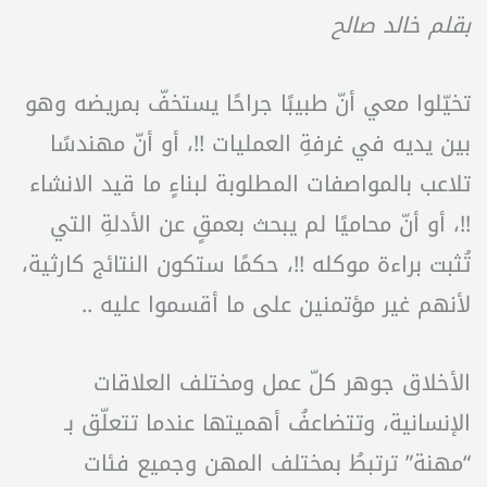
بقلم خالد صالح
تخيّلوا معي أنّ طبيبًا جراحًا يستخفّ بمريضه وهو
بين يديه في غرفةِ العمليات !!، أو أنّ مهندسًا
تلاعب بالمواصفات المطلوبة لبناءٍ ما قيد الانشاء
!!، أو أنّ محاميًا لم يبحث بعمقٍ عن الأدلةِ التي
تُثبت براءة موكله !!، حكمًا ستكون النتائج كارثية،
لأنهم غير مؤتمنين على ما أقسموا عليه ..
الأخلاق جوهر كلّ عمل ومختلف العلاقات
الإنسانية، وتتضاعفُ أهميتها عندما تتعلّق بـ
“مهنة” ترتبطُ بمختلف المهن وجميع فئات