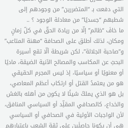
التي دفعت بـ “المتضررين” من وجودهم إلى
شطبهم “جسديًا” من معادلة الوجود ؟ ..
ما خافَ “ظالم” إلّا من ريادة الحقّ في كلّ زمانٍ
ومكان، لذلك أطلق على الصحافة “مهنة المتاعب”
و”صاحبة الجلالة”، لكن شريطة ألّا تقع أسيرة
البحثِ عن المكاسب والمصالح الآنية الضيقة، ماديًا
أو معنويًا أو سياسيًا، إذ ليس المجرم الحقيقي
هو من يعتمدُ القتل أو ارتكاب أعظم المعاصي،
بل هو الذي يملكُ شيئًا لا يكون من أهله بالغش
والخداع، كالصحافي المقلِّد أو السياسي المنافق،
لأن الواجبات الأولية في الصحافي أو السياسي
هي أن يكونا حاصلَين على ثقة الشعب باعتبارهم