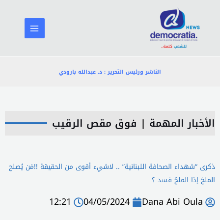
خطي
لى
لمحتوى
الناشر ورئيس التحرير : د. عبدالله بارودي
الأخبار المهمة
|
فوق مقص الرقيب
ذكرى “شهداء الصحافة اللبنانية” .. لاشيء أقوى من الحقيقة !!مَن يُصلح
الملحَ إذا الملحُ فسد ؟
12:21
04/05/2024
Dana Abi Oula