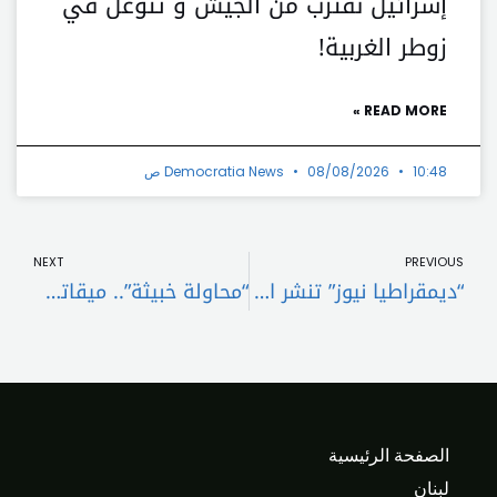
إسرائيل نقترب من الجيش و تتوغل في
زوطر الغربية!
READ MORE »
10:48 ص
08/08/2026
Democratia News
t
Prev
NEXT
PREVIOUS
“ديمقراطيا نيوز” تنشر الرواية الكاملة لعصابة “التيكتوكرز” في لبنان .. حوّلوا “تيك توك” من تطبيق للتواصل الى فخ للقاصرين!..
“محاولة خبيثة”.. ميقاتي: الكلام عن رشوة اوروبية للبنان غير صحيح
الصفحة الرئيسية
لبنان