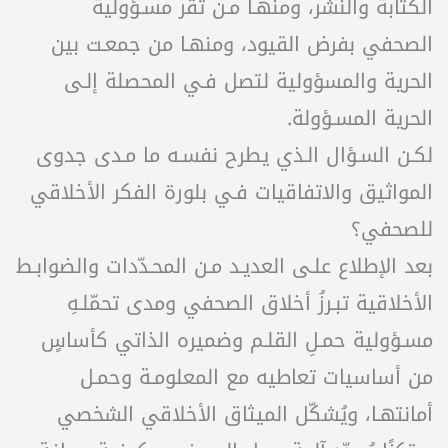
الكتابة والنشر، ومنهـا مـن تقر مسـؤولية
الصحفي بفرض القيود، ومنهـا من جمعـت بين
الحرية والمسؤولية لتصل فـي المحصلة إلـى
الحرية المسـؤولة.
لكـن السـؤال الـذي يطرح نفسـه ما مـدى جدوى
المواثيق والاتفاقيات فـي بلورة الفكر الأخلاقي
للصحفي؟
بعد الإطلاع علـى العديـد مـن المحـدّدات والضوابـط
الأخلاقية تبـرزُ أخلاق الصحفي ومدى تحمّلـهِ
مسـؤولية حمـلِ القلـم وضميره الذاتي كأساسٍ
من أساسيات تعاطيه مع المعلومـة وحمـل
أمانتهـا، ويُشكّل الميثاق الأخلاقي الشخصي