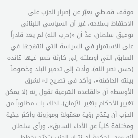
موقف قماطي يعبّر عن إصرار الحزب على
الاحتفاظ بسلاحه، غير أن السياسي اللبناني
توفيق سلطان، عدَّ أن «(حزب الله) لم يعد قادراً
على الاستمرار في السياسة التي انتهجها في
السابق التي أوصلته إلى كارثة خسر فيها قائده
(حسن نصر الله)، وأدت إلى تدمير البلد وخصوصاً
بيئته الحاضنة»، وأكد في تصريح لـ«الشرق
الأوسط» أن «القاعدة الشرعية تقول إنه (لا يمكن
تغيير الأحكام بتغير الأزمان)، لذلك بات مطلوباً من
الحزب أن يقدّم رؤية معقولة وموزونة وأكثر جدّية
ومختلفة كلياً عن الأداء السابق»، ورأى سلطان
أنه «من الحكمة أن نترك الحزب يتدرّج بخطط