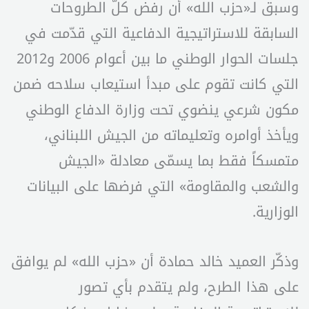
وسبق لـ«حزب الله» أن رفض كلّ الطروحات
السابقة للاستراتيجية الدفاعية التي قدّمت في
جلسات الحوار الوطني ما بين أعوام 2006 و2012
التي كانت تقوم على مبدأ استيعاب سلاحه ضمن
مكون شرعي ينضوي تحت وزارة الدفاع الوطني
ويأخذ أوامره وتعليماته من الجيش اللبناني،
متمسكاً فقط بما يسمّى معادلة «الجيش
والشعب والمقاومة» التي فرضها على البيانات
الوزارية.
وذكّر العميد خالد حمادة أن «حزب الله» لم يوافق
على هذا الطرح، ولم يتقدم بأي تصور