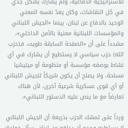
للاستراتيجية الدفاعية، ولم يشارك بشكل جدي
في كل النقاشات، وكان يعدّ نفسه المعني
الوحيد بالدفاع عن لبنان، بينما «الجيش اللبناني
والمؤسسات اللبنانية معنية بالأمن الداخلي»،
مشدداً على أن «الصفحة السابقة طويت، فـ(حزب
الله) حزب سياسي لا يستطيع أن يشارك في أي
نشاط بوصفه مؤسسة أو منظومة أو ميليشيا
مسلحة، ولا يصلح أن يكون شريكاً للجيش اللبناني
أو أي قوى عسكرية شرعية أخرى، لأن هناك
تعارضاً مع ما ينص عليه الدستور اللبناني».
ورداً على تمسّك الحزب بذريعة أن الجيش اللبناني
لا يستطيع وحده أن يدافع عن لبنان، سأل حمادة: