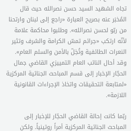
تجاه الشهيد السيد حسن نصرالله حيث قال
المُخبَر عنه بصريح العبارة «راجع إلى لبنان وارتحنا
من ربّو لحسن نصرالله». وطلبوا محاكمة علامة
لأنّه ارتكب «جرائم تمسّ الكرامة والشرف وتثير
النعرات الطائفية وتُخِلّ بالأمن والسلم العام».
وقد أحال النائب العام التمييزي القاضي جمال
الحجّار الإخبار إلى قسم المباحث الجنائية المركزية
«لمتابعة التحقيقات واتخاذ الإجراءات القانونية
اللازمة».
ربّما كانت إحالة القاضي الحجّار للإخبار إلى
المباحث الجنائية المركزية أمراً روتينياً. ولكن