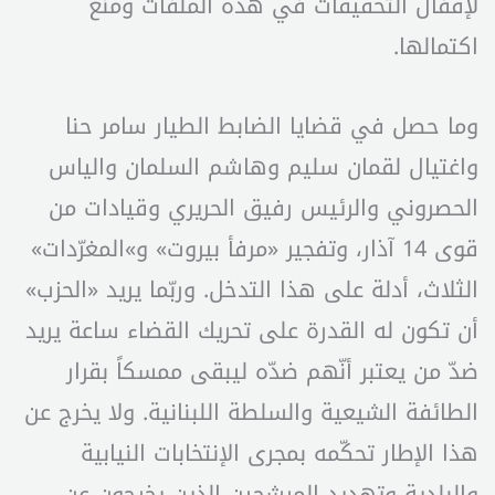
لإقفال التحقيقات في هذه الملفات ومنع
اكتمالها.
وما حصل في قضايا الضابط الطيار سامر حنا
واغتيال لقمان سليم وهاشم السلمان والياس
الحصروني والرئيس رفيق الحريري وقيادات من
قوى 14 آذار، وتفجير «مرفأ بيروت» و»المغرّدات»
الثلاث، أدلة على هذا التدخل. وربّما يريد «الحزب»
أن تكون له القدرة على تحريك القضاء ساعة يريد
ضدّ من يعتبر أنّهم ضدّه ليبقى ممسكاً بقرار
الطائفة الشيعية والسلطة اللبنانية. ولا يخرج عن
هذا الإطار تحكّمه بمجرى الإنتخابات النيابية
والبلدية وتهديد المرشحين الذين يخرجون عن