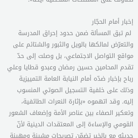
إخبار أمام الحجّار
لم تبق المسألة ضمن حدود إحراق المدرسة
والتعرّض لمالكها بالويل والثبور والشتائم على
مواقع التواصل الاجتماعي، بل وصلت إلى حدّ
تقدم المحامين حسين رمضان وعبدو قطايا وعلي
رباح بإخبار ضدّه أمام النيابة العامة التمييزية
وذلك على خلفية التسجيل الصوتي المنسوب
إليه. وقد اتهموه «بإثارة النعرات الطائفية،
وتعكير الصفاء بين عناصر الأمة وإضعاف الشعور
القومي والإساءة إلى المعتقدات الدينية لأنّ
حديثه مع بالخير تضمّن تصريحات مشينة ومهينة