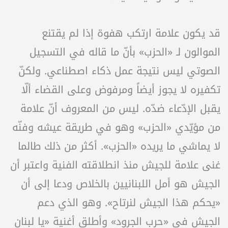
قد يكون علامة ارتكب هفوة إذا لم يقتنع
الموالون لـ «الحزب» بأنّ ما قاله في التسجيل
الصوتي ليس نتيجة عمل ذكاء اصطناعي. ولكنّ
تكفيره لا يجوز أيضاً ومرفوض وعلى القضاء ألّا
يقبل الإدّعاء ضدّه. ليس من المعروف أنّ علامة
من مؤيّدي «الحزب» وهو في طريقة عيشه وفنّه
لا يماشي ما يريده «الحزب». أكثر من ذلك طالما
غنى علامة للجيش منذ انطلاقته الفنية واعتبر أن
الجيش هو أمل اللبنانيين بالخلاص ودعا إلى أن
«يحكم هذا الجيش لنرتاح». وهو الذي دعم
الجيش في «حرب الجرود» وأطلق أغنية «يا لبنان