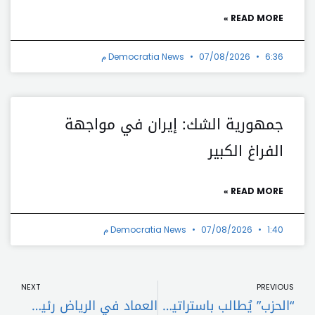
READ MORE »
6:36 م
07/08/2026
Democratia News
جمهورية الشك: إيران في مواجهة
الفراغ الكبير
READ MORE »
1:40 م
07/08/2026
Democratia News
t
Prev
NEXT
PREVIOUS
“الحزب” يُطالب باستراتيجية دفاعية تبرّر احتفاظه بسلاحه
العماد في الرياض رئيس توافقي أم وفاقي؟