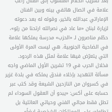
بعد تسريب الكلام المنسوب إلى الفنان راغب
علامة في اتصال هاتفي بينه وبين الفنان
الإماراتي عبدالله بالخير، وقوله له بعد دعوته
لزيارة لبنان «ما عاد في نصرالله ارتحنا من ربّو»،
حطّم مناصرون لـ «الحزب» مدرسة يملكها علامة
في الضاحية الجنوبية. هي ليست المرة الأولى
التي يتعرّض فيها علامة لمثل هذه الردود.
فخلال الحرب في 19 تشرين الأول الماضي واجه
مسألة التهديد بإخلاء فندق يملكه في بلدة غزير
في كسروان من النازحين الشيعة وقد كتب عبر
حسابه على أكس: «يبدو أن العقول السوداء لم
تطل فقط مجالي الفني وحياتي العائلية بل
تطاولت على الممتلكات الشخصية ايضاً».