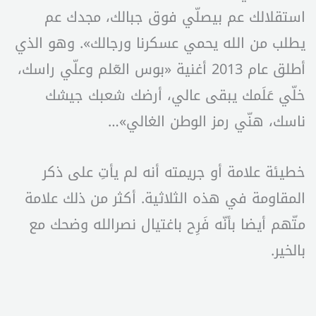
استقلالك عم بيصلّي فوق جبالك، مجدك عم
يطلب من الله يحمي عسكرنا ورجالك». وهو الذي
أطلق عام 2013 أغنية «بوس العٓلم وعلّي راسك،
خلّي عَلَمك يبقى عالي، أرضك شعبك جيشك
ناسك، هنّي رمز الوطن الغالي»…
خطيئة علامة أو جريمته أنه لم يأتِ على ذكر
المقاومة في هذه الثلاثية. أكثر من ذلك علامة
متّهم أيضا بأنّه فَرِح باغتيال نصرالله وضحك مع
بالخير.