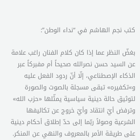
كتب نجم الهاشم في “نداء الوطن”:
بغضّ النظر عما إذا كان كلام الفنان راغب علامة
عن السيد حسن نصرالله صحيحاً أم مفبركاً عبر
الذكاء الإصطناعي، إلّا أنّ ردود الفعل عليه
و»تكفيره» تبقى مسجلة بالصوت والصورة
لتوثيق حالة دينية سياسية يمثّلها «حزب الله»
وترفض أيّ انتقاد وأيّ خروج عن تكاليفها
الشرعية وصولاً ربّما إلى حدّ إطلاق أحكام دينية
على طريقة الأمر بالمعروف والنهي عن المنكر.