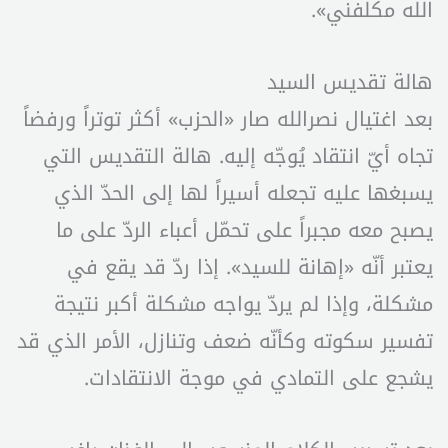
الله مكلّفني».
هالة تقديس السيد
بعد اغتيال نصرالله صار «الحزب» أكثر توتراً ورفضاً
تجاه أيّ انتقاد يُوجّه إليه. هالة التقديس التي
يسبغها عليه تجعله أسيراً لها إلى الحدّ الذي
يصبح معه مجبراً على تحمّل أعباء الردّ على ما
يعتبر أنّه «إهانة للسيد». إذا ردّ قد يقع في
مشكلة، وإذا لم يردّ يواجه مشكلة أكبر نتيجة
تفسير سكوته وكأنّه ضعف وتنازل، الأمر الذي قد
يشجع على التمادي في موجة الانتقادات.