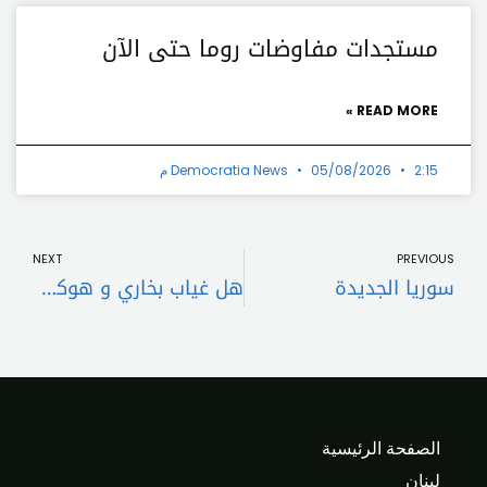
مستجدات مفاوضات روما حتى الآن
READ MORE »
2:15 م
05/08/2026
Democratia News
t
Prev
NEXT
PREVIOUS
سوريا الجديدة
هل غياب بخاري و هوكستين عن حضور جلسة 9 كانون الثاني مؤشر على نتائجها؟!..
الصفحة الرئيسية
لبنان