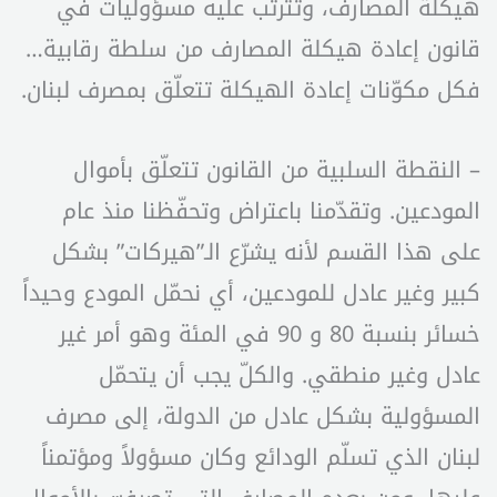
هيكلة المصارف، وتترتّب عليه مسؤوليات في
قانون إعادة هيكلة المصارف من سلطة رقابية…
فكل مكوّنات إعادة الهيكلة تتعلّق بمصرف لبنان.
– النقطة السلبية من القانون تتعلّق بأموال
المودعين. وتقدّمنا باعتراض وتحفّظنا منذ عام
على هذا القسم لأنه يشرّع الـ”هيركات” بشكل
كبير وغير عادل للمودعين، أي نحمّل المودع وحيداً
خسائر بنسبة 80 و 90 في المئة وهو أمر غير
عادل وغير منطقي. والكلّ يجب أن يتحمّل
المسؤولية بشكل عادل من الدولة، إلى مصرف
لبنان الذي تسلّم الودائع وكان مسؤولاً ومؤتمناً