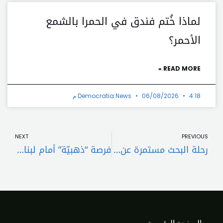
لماذا خُتم فندق في الحمرا بالشمع
الأحمر؟
READ MORE »
4:18 م
06/08/2026
Democratia News
t
Prev
NEXT
PREVIOUS
رحلة البحث مستمرة عن الإسم الحلّ
فرصة “ذهبيّة” أمام لبنان… و”مفاجأة” من هوكستين!