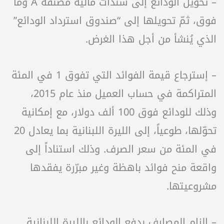
– تحويل الودائع إلى سندات ماليّة مصنّفة A وما
فوق، ثمّ تحويلها إلى “صندوق استرداد الودائع”
الذي يُنشأ من أجل هذا الغرض.
– إسترجاع قيمة الفوائد التي تفوق 1 في المئة
المتراكمة في حساب العميل منذ عام 2015،
وذلك للودائع فوق 100 ألف دولار، مع إمكانية
تحوّلها، طوعياً، إلى الليرة اللبنانية بما يعادل 20
في المئة من سعر الصرف. وذلك استناداً إلى
واقعة منح فوائد باهظة وغير مبرّرة يفقدها
مشروعيتها.
– إلزام المصارف بدفع الودائع بالليرة اللبنانية