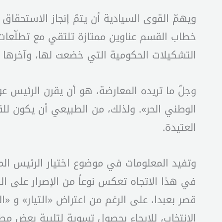
ويهمّ القوى السيادية أن يتمّ إنجاز الاستحقاق
خطاب القسم عناوين ممتازة تلتقي مع تطلّعات هذ
التشكيلات الحكومية التي خضعت لها، وآخرها الح
وجلّ ما تريده المعارضة، هو أن يقرن الرئيس عون 
الوطني الحر». ولذلك، من الطبيعي أن يكون لل
العتيدة.
وتفيد المعلومات في موضوع اختيار الرئيس ال
في هذا الاتجاه تعكس نوعاً من الإصرار على ا
قصر بعبدا، على الرغم من اعتراض «التيار» و «ا
الانتخاب، للإيحاء بحصول تسوية لتلبية بعض مطا