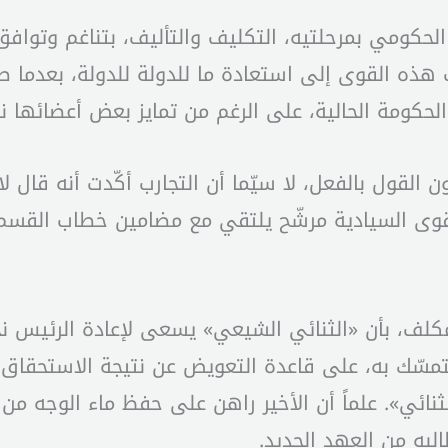
 الحكومي بمرحلتيه، التكليف والتأليف، بتناغم وتوافق
ه القوى إلى استعادة ما للدولة للدولة، بعدما صادرت
كومة الحالية، على الرغم من تمايز بعض أعضائها نسبي
القول بالفعل، لا سيّما أن التجارب أكّدت أنه قال لا أ
قوى السيادية مرشّح يلتقي مع مضامين خطاب القسم وا
مكلف، بأن «الثنائي الشيعي» يسعى لإعادة الرئيس ن
لتمسّك به، على قاعدة التعويض عن نتيجة الاستحقاق 
لثنائي». علماً أن الأخير راهن على حفظ ماء الوجه م
لبه من العهد الجديد.