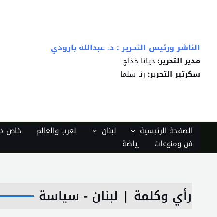
خطي
لى
لمحتوى
الناشر ورئيس التحرير : د. عبدالله بارودي
مدير التحرير:
ديانا خدّاج
سكرتير التحرير:
رنا سلما
الصفحة الرئيسية
لبنان
العرب والعالم
خاص دي
فن ومنوعات
رياضة
رأي وكلمة
|
لبنان - سياسة