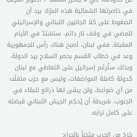
في خاصرتها الشمالية هذه المرّة. بيد أن
الضغوط على كلا الجانبَين اللبناني والإسرائيلي
للمضي في وقف نار دائم، ستشتدّ في الأيام
المقبلة. ففي لبنان، أصبح هناك رأس للجمهورية
وعد في خطاب القسم بحصر السلاح بيد الدولة،
وبذلك ستُرغَم إسرائيل على التعاطي مع لبنان
كدولة كاملة المواصفات، وليس مع حزب متفلّت
من أي ضوابط، ولن يبقى لها ذرائع للبقاء في
الجنوب، شريطة أن يُحكِم الجيش اللبناني قبضته
على كامل ترابه.
خرَجَ من الحرب مثخناً بالجراح