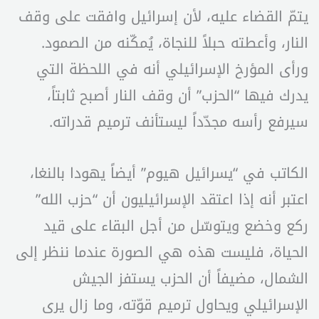
يتمّ القضاء عليه، لأن إسرائيل وافقت على وقف
النار، وأعطته حبلاً للنجاة، يُمكّنه من الصمود.
ورأى المؤرخ الإسرائيلي أنه في اللحظة التي
يدرك فيها “الحزب” أن وقف النار أصبح ثابتاً،
سيرفع رأسه مجدّداً ليستأنف ترميم قدراته.
الكاتب في “يسرائيل هيوم” أيضاً يهودا بالنغا،
اعتبر أنه إذا اعتقد الإسرائيليون أن “حزب الله”
ركع وخضع ويتوسّل من أجل البقاء على قيد
الحياة، فليست هذه هي الصورة عندما ننظر إلى
الشمال، مضيفاً أن الحزب يستفز الجيش
الإسرائيلي ويحاول ترميم قوّته، وما زال يرى