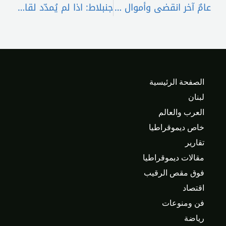
عامٌ آخر انقضى وأموال المودعين ما تزال في المجهول!
جنبلاط: اذا لم يُمدّد لقائد الجيش سنسعى لتعيين رئيس أركان
الصفحة الرئيسية
لبنان
العرب والعالم
خاص ديموقراطيا
تقارير
مقالات ديموقراطيا
فوق مقص الرقيب
اقتصاد
فن ومنوعات
رياضة