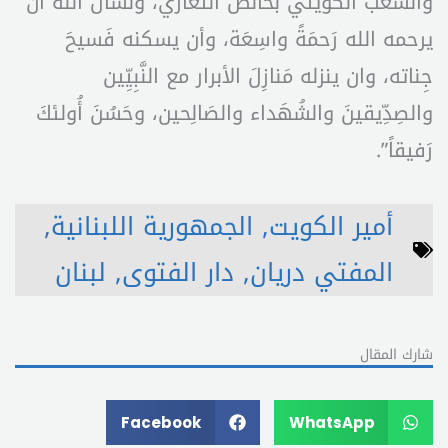
والشعب الكويتي بخالص التعازي، ونسأل الله أن
يرحمه الله رَحمَةً واسِعَة، وأن يسكنه فَسيحَ
جِناته، وان ينزله مَنازِلَ الأبرار مع النَّبِيِّين
والصِدِّيقينَ والشُهَداء والصَالِحين، وحَسُنَ أُولئكَ
رَفيقاً”.
أمير الكويت
,
الجمهورية اللبنانية
,
المفتي دريان
,
دار الفتوى
,
لبنان
شارك المقال
Facebook
WhatsApp