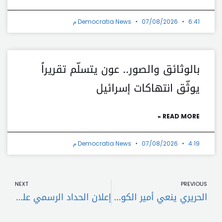
6:41 م
07/08/2026
Democratia News
بالوثائق والصور.. عون يتسلّم تقريراً
يوثّق انتهاكات إسرائيل
READ MORE »
4:19 م
07/08/2026
Democratia News
t
Prev
NEXT
PREVIOUS
الحريري ينعي أمير الكويت
إعلان الحداد الرسمي على وفاة أمير الكويت