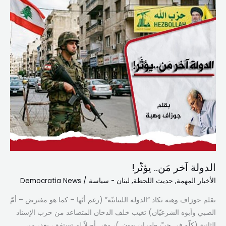
الدولة آخر مَن.. يؤثّر!
الأخبار المهمة
,
حديث اللحظة
,
لبنان - سياسة
/
Democratia News
بقلم جوزاف وهبه تكاد “الدولة اللبنانيّة” (رغم أنّها – كما هو مفترض – أمّ
الصبي وأبوه الشرعيّان) تغيب خلف الدخان المتصاعد من حرب الإسناد
الثانية (كلّو في حبّ طهران يهون..)، وهي أصلاً لم تستفق، بعد، من