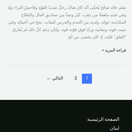
بقلم خالد صالح يُحكى أنّه كانَ هناكَ رجلٌ شديدُ القوّةِ وفاحشُ الثراء ولِدَ
وفي فمهِ ملعقةٌ من ذهب، كبُرَ ونشأ بين صناديقِ المال والسّلاح
المكدّسة حوله، ولديه من الخدم والحرس المئات، نجحَ في أعمالِه وفي
تثبيت قوته ومقامِه وزادَ فوق قوّته قوة، ولكن رَغمَ كلّ ذلك لم يُفارق
“القلق” قلبَه، إذ كان يخشى من أيّ
قراءة المزيد »
1
2
التالي
←
الصفحة الرئيسية
لبنان