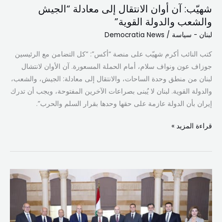
شهيّب: آن أوان الانتقال إلى معادلة “الجيش
والشعب والدولة القوية”
لبنان - سياسة
/
Democratia News
كتب النائب أكرم شهيّب على منصة “أكس”: “كل التضامن مع الرئيسين
جوزاف عون ونواف سلام، أمام الحملة المسعورة. آن الأوان لانتشال
لبنان من منطق وحدة الساحات، والانتقال إلى معادلة: الجيش، والشعب،
والدولة القوية. لبنان لا يُبنى بصراعات الآخرين المفتوحة، ويجب أن تدرك
إيران بأن الدولة عازمة على حقها وحدها بقرار السلم والحرب”.
قراءة المزيد »
سلام:
لا
تراجع
عن