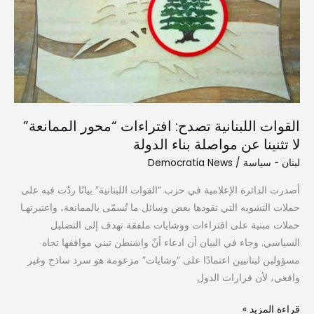
افتراءات
“محور
الممانعة”
لا
تثنينا
عن
مواصلة
القوات اللبنانية تصدح: افتراءات “محور الممانعة”
بناء
لا تثنينا عن مواصلة بناء الدولة
الدولة
لبنان - سياسة
/
Democratia News
أصدرت الدائرة الإعلامية في حزب “القوات اللبنانية” بيانًا ردّت فيه على
حملات التشويه التي تقودها بعض وسائل ما تُسمّى بالممانعة، واعتبرتهـا
حملات مبنية على افتراءات ووشايات ملفقة تهدف إلى التضليل
السياسي. وجاء في البيان أن ادعاء أنّ واشنطن تبني مواقفها تجاه
مسؤولين لبنانيين اعتمادًا على “وشايات” مزعومة هو سرد ساذج وغير
واقعي، لأن قرارات الدول
قراءة المزيد »