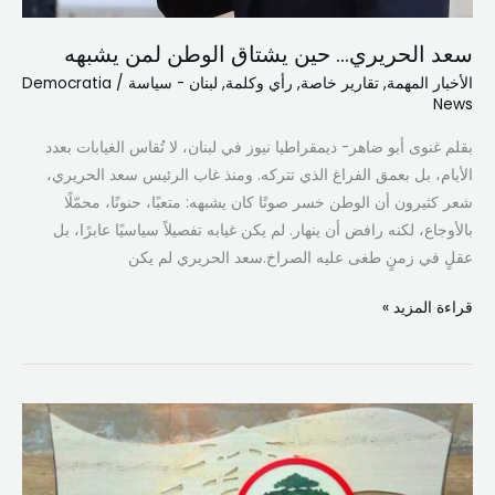
سعد الحريري… حين يشتاق الوطن لمن يشبهه
الأخبار المهمة
,
تقارير خاصة
,
رأي وكلمة
,
لبنان - سياسة
/
Democratia
News
بقلم غنوى أبو ضاهر- ديمقراطيا نيوز في لبنان، لا تُقاس الغيابات بعدد
الأيام، بل بعمق الفراغ الذي تتركه. ومنذ غاب الرئيس سعد الحريري،
شعر كثيرون أن الوطن خسر صوتًا كان يشبهه: متعبًا، حنونًا، محمّلًا
بالأوجاع، لكنه رافض أن ينهار. لم يكن غيابه تفصيلاً سياسيًا عابرًا، بل
عقلٍ في زمنٍ طغى عليه الصراخ.سعد الحريري لم يكن
قراءة المزيد »
القوات
اللبنانية
تصدح: