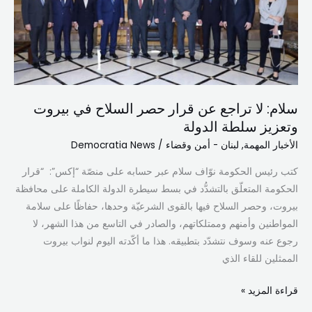
قرار
حصر
السلاح
في
بيروت
وتعزيز
سلام: لا تراجع عن قرار حصر السلاح في بيروت
سلطة
وتعزيز سلطة الدولة
الدولة
الأخبار المهمة
,
لبنان - أمن وقضاء
/
Democratia News
كتب رئيس الحكومة نوّاف سلام عبر حسابه على منصّة “إكس”: “قرار
الحكومة المتعلّق بالتشدُّد في بسط سيطرة الدولة الكاملة على محافظة
بيروت، وحصر السلاح فيها بالقوى الشرعيّة وحدها، حفاظًا على سلامة
المواطنين وأمنهم وممتلكاتهم، والصادر في التاسع من هذا الشهر، لا
رجوع عنه وسوف نتشدّد بتطبيقه. هذا ما أكّدته اليوم لنواب بيروت
الممثلين للقاء الذي
قراءة المزيد »