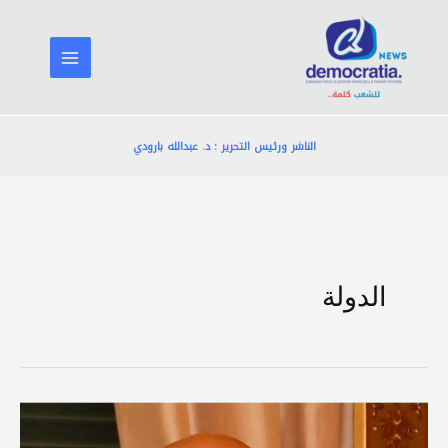
خطي
لى
لمحتوى
الناشر ورئيس التحرير : د. عبدالله بارودي
الدولة
بسام
مولوي: