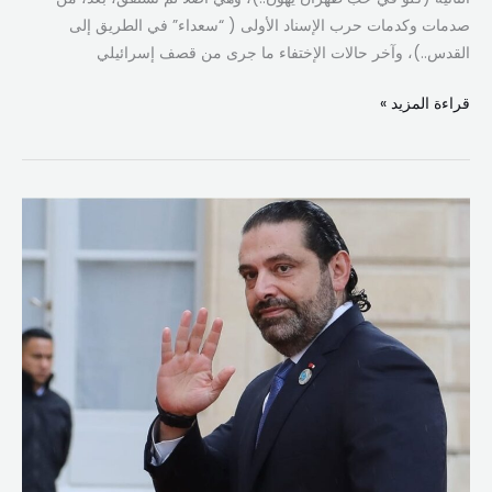
صدمات وكدمات حرب الإسناد الأولى ( “سعداء” في الطريق إلى
القدس..)، وآخر حالات الإختفاء ما جرى من قصف إسرائيلي
قراءة المزيد »
سعد
الحريري…
حين
يشتاق
الوطن
لمن
يشبهه