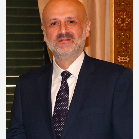
على
حزب
اللّٰه
وكافة
المجموعات
المسلحة
التخلي
عن
السلاح
للجيش
والدولة،
هدف
المفاوضات
هو
وقف
إطلاق
النار