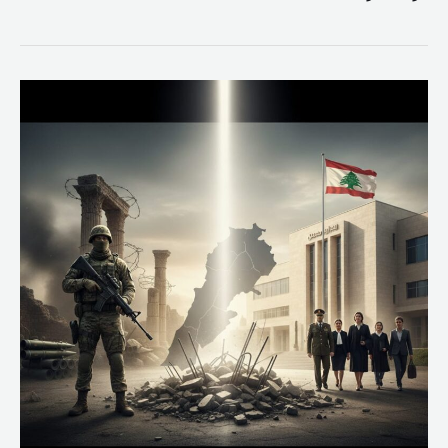
لبنان
بين
السلاح
والسيادة:
عندما
يتنازع
الواقع
والشرعية
على
تعريف
الدولة