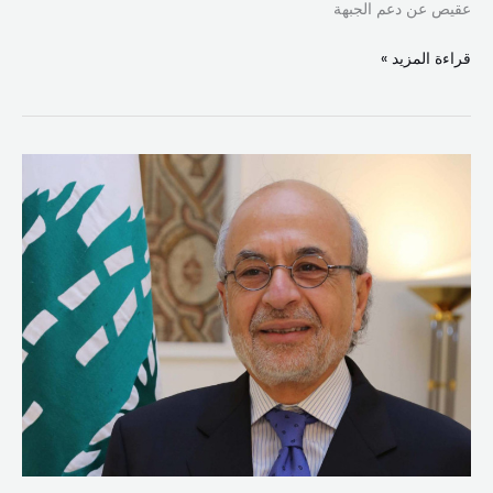
عقيص عن دعم الجبهة
قراءة المزيد »
شهيّب:
آن
أوان
الانتقال
إلى
معادلة
“الجيش
والشعب
والدولة
القوية”