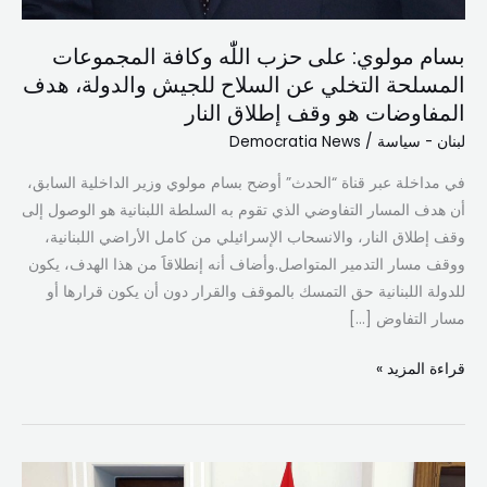
بسام مولوي: على حزب اللّٰه وكافة المجموعات
المسلحة التخلي عن السلاح للجيش والدولة، هدف
المفاوضات هو وقف إطلاق النار
لبنان - سياسة
/
Democratia News
في مداخلة عبر قناة “الحدث” أوضح بسام مولوي وزير الداخلية السابق،
أن هدف المسار التفاوضي الذي تقوم به السلطة اللبنانية هو الوصول إلى
وقف إطلاق النار، والانسحاب الإسرائيلي من كامل الأراضي اللبنانية،
ووقف مسار التدمير المتواصل.وأضاف أنه إنطلاقاََ من هذا الهدف، يكون
للدولة اللبنانية حق التمسك بالموقف والقرار دون أن يكون قرارها أو
مسار التفاوض […]
قراءة المزيد »
الجبهة