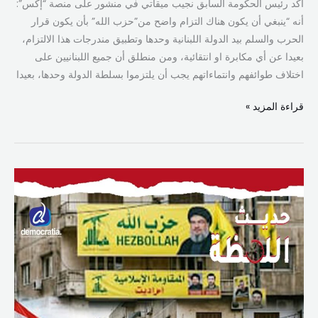
أكد رئيس الحكومة السابق نجيب ميقاتي في منشور على منصة “إكس”:
أنه “ينبغي أن يكون هناك التزام واضح من”حزب الله” بأن يكون قرار
الحرب والسلم بيد الدولة اللبنانية وحدها وتطبيق مندرجات هذا الالتزام،
بعيدا عن أي مكابرة او انتقائية، ومن منطلق أن جميع اللبنانيين على
اختلاف طوائفهم وانتماءاتهم يجب أن يلتزموا بسلطة الدولة وحدها، بعيدا
قراءة المزيد »
الدولة
آخر
مَن..
يؤثّر!