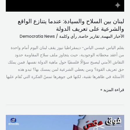
لبنان بين السلاح والسيادة: عندما يتنازع الواقع
والشرعية على تعريف الدولة
الأخبار المهمة
,
تقارير خاصة
,
رأي وكلمة
/
Democratia News
بقلم الياس عيسى الياس- ديمقراطيا نيوز يقف لبنان اليوم أمام واحدة
من أعقد محطاته الوجودية، حيث يتجاوز ملف سلاح المقاومة حدود
النقاش الأمني ليصبح سؤالًا فلسفيًا حول ماهية الدولة نفسها. فمن يملك
حق تعريف القوة؟ ومن يعطي الشرعية لمن يمسك بها؟ تبدو هذه
الأسئلة في ظاهرها تقنية، لكنها في جوهرها تمسّ الفكرة التي تُقام عليها
قراءة المزيد »
عندما
يصير