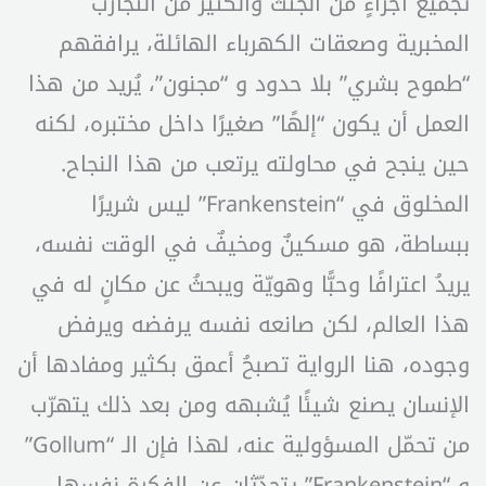
تجميع أجزاءٍ من الجثث والكثير من التجارب
المخبرية وصعقات الكهرباء الهائلة، يرافقهم
“طموح بشري” بلا حدود و “مجنون”، يُريد من هذا
العمل أن يكون “إلهًا” صغيرًا داخل مختبره، لكنه
حين ينجح في محاولته يرتعب من هذا النجاح.
المخلوق في “Frankenstein” ليس شريرًا
ببساطة، هو مسكينٌ ومخيفٌ في الوقت نفسه،
يريدُ اعترافًا وحبًّا وهويّة ويبحثُ عن مكانٍ له في
هذا العالم، لكن صانعه نفسه يرفضه ويرفض
وجوده، هنا الرواية تصبحُ أعمق بكثير ومفادها أن
الإنسان يصنع شيئًا يُشبهه ومن بعد ذلك يتهرّب
من تحمّل المسؤولية عنه، لهذا فإن الـ “Gollum”
و “Frankenstein” يتحدّثان عن الفكرة نفسها