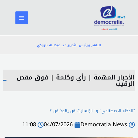
خطي
لى
لمحتوى
الناشر ورئيس التحرير : د. عبدالله بارودي
الأخبار المهمة
|
رأي وكلمة
|
فوق مقص
الرقيب
“الذكاء الإصطناعي” و “الإنسان”..مَن يقودُ مَن ؟
11:08
04/07/2026
Democratia News