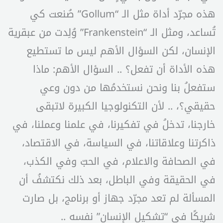
هذه مجرّد أداة مثل الـ “Gollum” صُنعت كي
تُساعد، ومثل الـ “Frankenstein” وُلِدت من عبقرية
الإنسان، لكن السؤال الأهم ليس ما تستطيع
هذه الأداة أن تفعل؟ .. السؤال الأهم: ماذا
ستفعلُ بنا ونحن نستخدمُها من دون وعي
حقيقي؟، .. لأن التكنولوجيا الكبيرة لاتبقى
خارجنا، تدخلُ في تفكيرنا، في علمنا وعملنا، في
ذاكرتنا وعلاقاتنا، في السياسة، في الاقتصاد،
في الصحافة والاعلام، في الحبّ وفي الكذب،
في الحقيقة وفي الباطل، بعد ذلك نكتشفُ أن
المسألة لم تعد مجرّد جهاز أو برنامج، بل صارت
شريكًا في “تشكيل الإنسان” نفسه ..