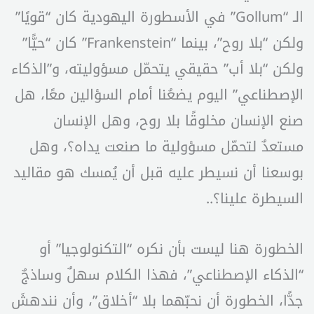
الـ “Gollum” في الأسطورة اليهودية كان “قويًا”
ولكن “بلا روح”، بينما “Frankenstein” كان “حيًّا”
ولكن “بلا أب” حقيقي يتحمّل مسؤوليته، و”الذكاء
الإصطناعي” اليوم يضعُنا أمام السؤالين معًا، هل
صنع الإنسان مخلوقًا بلا روح، وهل الإنسان
مستعدٌ لتحمّل مسؤولية ما صنعت يداه؟، وهل
بوسعنا أن نسيطر عليه قبل أن يُمسك هو مقاليد
السيطرة علينا؟..
الخطورة هنا ليست بأن نكره “التكنولوجيا” أو
“الذكاء الإصطناعي”، فهذا الكلام سهلٌ وساذجٌ
جدًّا، الخطورة أن نحبّهما بلا “أخلاق”، وأن نندهشَ