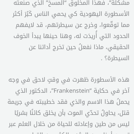
مشكلة”، فهذا المخلوق “المسخ” الذي صنعته
الأسطورة اليهودية كي يحمي الناس كَبُرَ أكثر
مما توقّعوا، وخرج عن سيطرتهم، قد لايفهم
الحدود التي أُريدَت له، وهنا حينها يبدأ الخوف
الحقيقي، ماذا نفعلُ حين تخرج أداتنا عن
السيطرة؟ .
هذه الأسطورة ظهرت في وقتٍ لاحق في وجه
آخر في حكاية “Frankenstein”، الدكتور الذي
يحملُ هذا الاسم والذي فقد خطيبته في جريمة
قتل، يحاولُ تحدّي الموت بأن يخلق كائنًا بشريًا
ليس من طين وإعادته للحياة من خلال العلم عبر