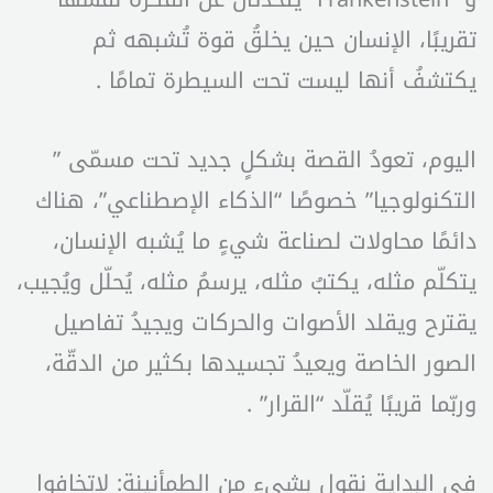
تقريبًا، الإنسان حين يخلقُ قوة تُشبهه ثم
يكتشفُ أنها ليست تحت السيطرة تمامًا .
اليوم، تعودُ القصة بشكلٍ جديد تحت مسمّى ”
التكنولوجيا” خصوصًا “الذكاء الإصطناعي”، هناك
دائمًا محاولات لصناعة شيءٍ ما يُشبه الإنسان،
يتكلّم مثله، يكتبُ مثله، يرسمُ مثله، يُحلّل ويُجيب،
يقترح ويقلد الأصوات والحركات ويجيدُ تفاصيل
الصور الخاصة ويعيدُ تجسيدها بكثير من الدقّة،
وربّما قريبًا يُقلّد “القرار” .
في البداية نقول بشيءٍ من الطمأنينة: لاتخافوا