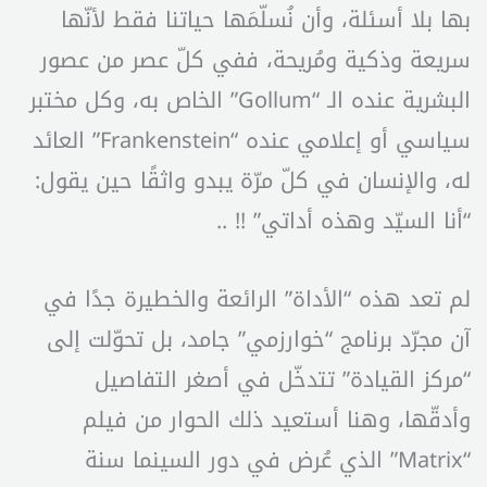
بها بلا أسئلة، وأن نُسلّمَها حياتنا فقط لأنّها
سريعة وذكية ومُريحة، ففي كلّ عصر من عصور
البشرية عنده الـ “Gollum” الخاص به، وكل مختبر
سياسي أو إعلامي عنده “Frankenstein” العائد
له، والإنسان في كلّ مرّة يبدو واثقًا حين يقول:
“أنا السيّد وهذه أداتي” !! ..
لم تعد هذه “الأداة” الرائعة والخطيرة جدًا في
آن مجرّد برنامج “خوارزمي” جامد، بل تحوّلت إلى
“مركز القيادة” تتدخّل في أصغر التفاصيل
وأدقّها، وهنا أستعيد ذلك الحوار من فيلم
“Matrix” الذي عُرض في دور السينما سنة