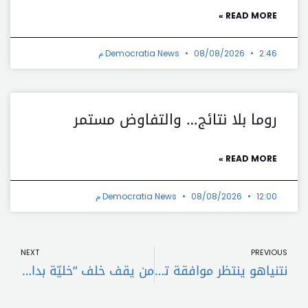
READ MORE »
2:46 م
08/08/2026
Democratia News
روما بلا نتائج… والتفاوض مستمر
READ MORE »
12:00 م
08/08/2026
Democratia News
t
Prev
NEXT
PREVIOUS
نتنياهو ينتظر موافقة ترامب لاستهداف موقع لـ”حزب الله” في علي الطاهر”
من يقف خلف “خليّة بدارو”