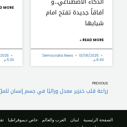
الذكاء الاصطناعي..و
D MORE »
آفاقاً جديدة تفتح امام
شبابها
READ MORE »
/2025
Democratia News
13/06/2025
6:43 م
5:33 م
Prev
PREVIOUS
زراعة قلب خنزير معدل وراثيًا في جسم إنسان للمرّة
الصفحة الرئيسية
لبنان
العرب والعالم
خاص ديموقراطيا
تقا