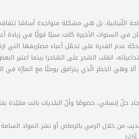
حة اللّبنانية، بل هي مشكلة متواجدة أساسًا تتفاق
ان في السنوات الأخيرة كانت سببًا قويًّا في زيادة أع
ة عدم القدرة على تحمّل أعباء مصاريفها التي ارتف
ياته، انقلب السّحر على السّاحر! بينما اعتبر البع
ألا وهي الخطر الّذي يترافق يوميًّا مع المارّة في 
تعذيب من خلال الرمي بالرصاص أو نشر المواد السامة
كثر!