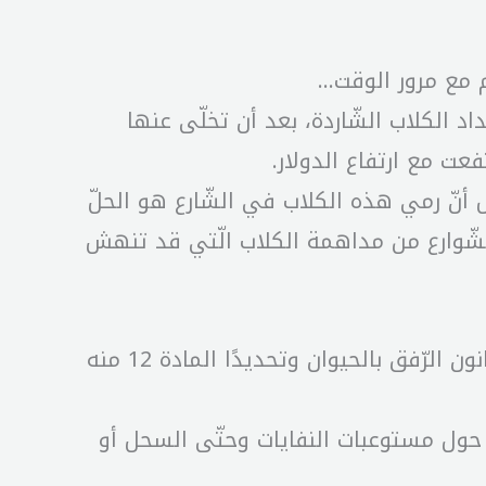
م مع مرور الوقت…
داد الكلاب الشّاردة، بعد أن تخلّى عنها
عت مع ارتفاع الدولار.
ض أنّ رمي هذه الكلاب في الشّارع هو الحلّ
الشّوارع من مداهمة الكلاب الّتي قد تنهش
إلى حدّ الآن الجهات المعنية غير قادرة على إيجاد حلّ إنساني، خصوصًا وأنّ البلديات باتت مقيّدة بقانون الرّفق بالحيوان وتحديدًا المادة 12 منه
 حول مستوعبات النفايات وحتّى السحل أو