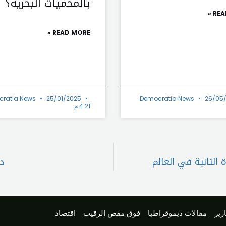
بالمحميات البحرية؟
REA
READ MORE »
ratia News
25/01/2025
Democratia News
26/05
4:21 م
 الثانية في العالم
دع
رير
مقالات ديموقراطيا
فوق مقص الرقيب
اقتصاد