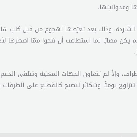
 وعدوانيتها.
 الشّاردة، وذلك بعد تعرّضها لهجوم من قبل كلب شا
م يكن مصابًا لما استطاعت أن تنجو! ممّا اضطرها لأ
.
طراف، وإذْ لم تتعاون الجهات المعنية وتتلقى الدّع
 تتزاوج يوميًّا وتتكاثر لتصبح كالقطيع على الطرقات