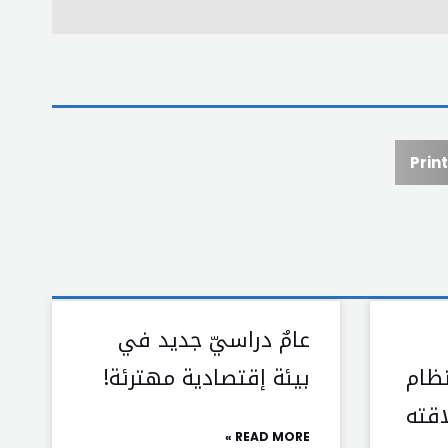
Print
عامٌ دراسيّ جديد في
ظام
بيئة إقتصادية مهترئة!
قته
READ MORE »