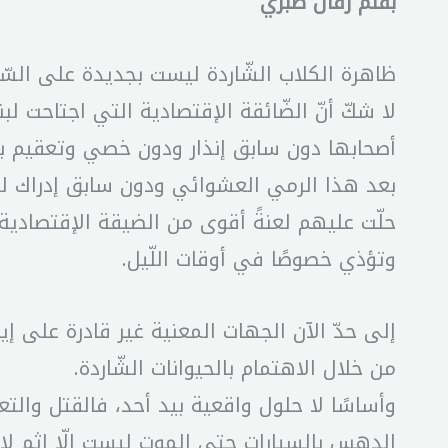
بقلم رفال صبري
ظاهرة الكلاب الشّاردة ليست بجديدة على السّا
لا شكّ أنّ الضّائقة الإقتصادية التي اجتاحت لبن
أصحابها دون سابق إنذار ودون خصي وتعقيم بحجّ
بعد هذا الرمي العشوائي ودون سابق إدراك لتداع
حلّت عليهم لعنةً أقوى من الضيقة الإقتصادية 
وتؤذي خصوصًا في أوقات اللّيل.
من خلال الاهتمام بالحيوانات الشّاردة.
وأساسًا لا حلول واقعية بيد أحد، فالقتل وال
الدهس بالسيارات حتى الموت ليست إلّا إثم لا أ