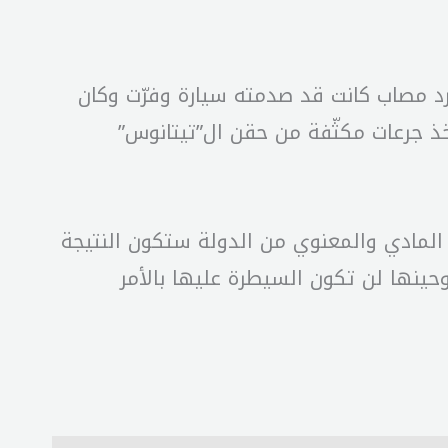
رد مصاب كانت قد صدمته سيارة وفرّت وكان
خذ جرعات مكثّفة من حقن ال”تيتانوس”
م المادي والمعنوي من الدولة ستكون النتيجة
 وحينها لن تكون السيطرة عليها بالأمر