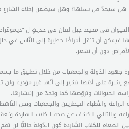
هل سيحدّ من نسلها؟ وهل سيضمن إخلاء الشارع من
ان في محيط جبل لبنان في حديثٍ ل “ديموقراطيا”، إل
تها فيمكن أن تنقل أمراضًا خطيرة إلى النّاس في ح
لأمراض دون أن نشعر.
شارة على أذنها تشير إلى أنّها غير مؤذية ولن تلحق
اسة الحيوانات وتروّضها كما وتحدّ من إنتشارها.
رة الزراعة والأطباء البيطريين والجمعيات ونحن النّ
زراعة وبالتالي الكشف عن صحة الكلاب الشاردة وتعق
الطعام للكلاب الشّاردة كون الدّولة حاليًّا لن ت