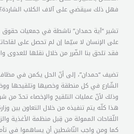
فهل ذلك سيقضي على آلاف الكلاب الشاردة؟ 
تشير “آية حمدان” ناشطة في جمعيات حقوق الحيو
على الإنسان لا سيّما إن لم تحصل على لقاحا
فقد تلحق بنا الضّرر من خلال نقلها للعدوى وا
الشّارع في كل منطقة وخصيها وتلقيحها ووضع إ
وذلك لأنّ عمليات التلقيح والإخصاء تحدّ من شر
هذا كلّه يتم تنفيذه من خلال التعاون بين وزا
اللّقاحات الممولة من قِبل منظمة الأغذية وال
كما ومن واجب النّاشطين أن يساهموا في تأمين 