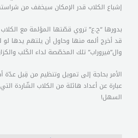
إشباع الكلاب قدر الإمكان سيخفف من شراستها
بدورها “ح.ع” تروي قصّتها المؤلمة مع الكلاب
قد أخرج ألمه منها وحاول أن يلتهم يدها لو ل
وال”فيروراب” تلك المخصّصة لداء الكَلب والكزاز
الأمر بحاجة إلى تمويل وتنظيم من قِبل عدّة أ
عبارة عن أعداد هائلة من الكلاب الشّاردة التي
السهل!