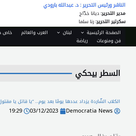
الناشر ورئيس التحرير : د. عبدالله بارودي
خطي
لى
مدير التحرير:
ديانا خدّاج
لمحتوى
سكرتير التحرير:
رنا سلما
الصفحة الرئيسية
لبنان
العرب والعالم
خاص دي
فن ومنوعات
رياضة
السطر بيحكي
الكلاب الشّاردة يزداد عددها يومًا بعد يوم… “يا قاتل يا مقتول”
19:29
03/12/2023
Democratia News