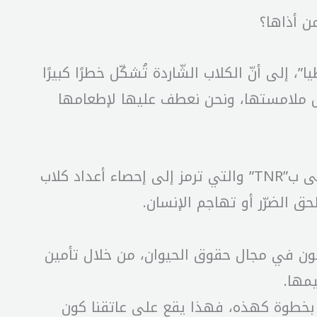
 أذاها؟
ى أنّ الكلاب الشّاردة تُشكّل خطرًا كبيرًا
ال ملامستها، ونحن نعطف عليها لإطعامها
تضيف “حمدان”، إلى أنّ الحل يكمن في مظافرة جهود الدّولة والجمعيات من خلال تطبيق ما يسمى ب”TNR” والتي ترمز إلى إحصاء أعداد كلاب
 الضرّر أو تهاجم الإنسان.
اشطون في مجال حقوق الحيوان، من خلال تأمين
يمها.
قم بخطوة كهذه، فهذا يقع على عاتقنا كون