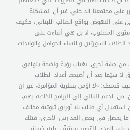
وصاً أن لا ذنب لهم في الظروف التي دفعتهم
 على مجتمعنا الداخلي. غير أن المشكلة
رين على النهوض بواقع الطالب اللبناني، فكيف
مستوى المطلوب، لا بل هي أضاءت على
لطلاب السوريّين والنساء الحوامل والولادات.
، من جهة أخرى، بغياب رؤية واضحة يتوافق
لا سيّما بعد أن أصبحت أعداد الطلاب
جيب قسطه: «لا أؤمن بنظرية المؤامرة، غير أن
. من الدعم المالي إلى البرامج الخاصة بهم،
 استقبال أي طالب بلا أوراق ثبوتية مخالف
أما ما يحصل في بعض المدارس الأخرى، فتلك
ه على المدى القصير ستترتّب عليه خسائر