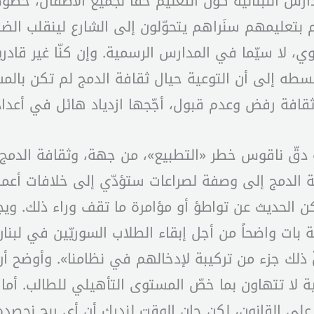
رس اللبنانية كون التعليم حقّاً لجميع الأطفال، خص
تعليمهم سنَراهم يتحوّلون إلى الشارع لينقلب الضرر
وي، لا سيّما في المدارس الرسمية. وإن كنّا غير قاد
سطه إلى أن التوعية حيال ثقافة الدمج لم تكن بال
قافة رفض وعدم قبول، أجّجها ازدياد هائل في أعداد ا
 دقّ ناقوس خطر «التطبيع»، من جهة، وثقافة الدمج
ة الدمج إلى وصفة لصراعات ستؤدّي إلى خلافات أعمق 
أمكن الحديث عن تواطؤ أو مؤامرة ما تقف وراء ذلك. وي
 بات واضحاً من أجل إبقاء الطلاب السوريّين في لبنان
ّ ذلك جزء من تركيبة لإدخالهم في نظامنا». وأوضح أن
يلية لا تتهاون بما خصّ المستوى التأهيلي للطالب. 
ل على القانون، لكن حان الوقت لندرك أن أي ربح نحصد