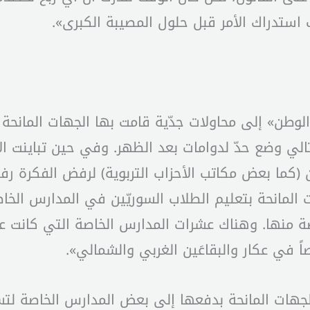
 استدراك الأمر قبل حلول المصيبة الكبرى».
 الوطن» إلى محاولات جدّية قامت بها الجهات المانحة
لتالي وضع حدّ لدوامات بعد الظهر. وفي حين تباينت ا
(كما بعض مكاتب الأحزاب التربوية) لرفض الفكرة رفضاً
ت المانحة بتعليم الطلاب السوريّين في المدارس الخ
صة منها. وهناك عشرات المدارس الخاصة التي كانت 
في عكار والبقاعَين الغربي والشمالي».
لجهات المانحة بدفعها إلى بعض المدارس الخاصة لت