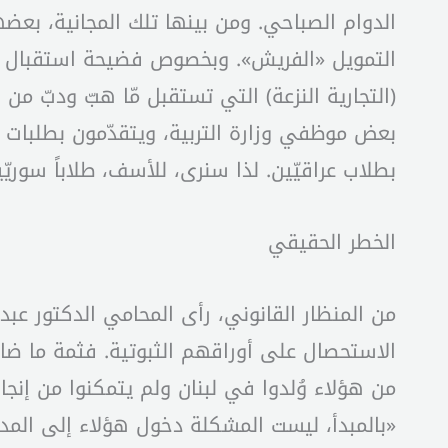
الدوام الصباحي. ومن بينها تلك المجانية، بع
التمويل «الفريش». وبخصوص فضيحة استقبال أعدا
(التجارية النزعة) التي تستقبل مّا هبّ ودبّ 
بعض موظفي وزارة التربية، ويتقدّمون بطلبات ا
بطلاب عراقيّين. لذا سنرى، للأسف، طلاباً سوري
الخطر الحقيقي
من المنظار القانوني، رأى المحامي الدكتور ع
الاستحصال على أوراقهم الثبوتية. فثمة ما ضاع 
من هؤلاء وُلدوا في لبنان ولم يتمكنوا من إنج
«بالمبدأ، ليست المشكلة دخول هؤلاء إلى المدار