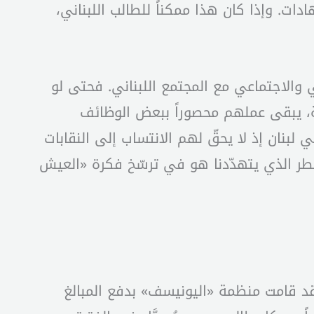
ات. وإذا كان هذا ممكناً للطالب اللبناني،
الاجتماعي مع المجتمع اللبناني. فحتى لو
ة، يبقى عملهم محصوراً ببعض الوظائف
ي لبنان إذ لا يحقّ لهم الانتساب إلى النقابات
طر الذي يتهدّدنا هو في ترسّخ فكرة «العيش
نقرأ تطوّر الأحداث في عودة سريعة إلى الوراء، وتحديداً إلى العام الدراسي 2021-2022. فقد قامت منظمة «اليونيسف» بدفع المبالغ