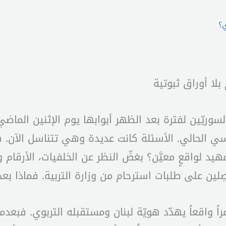
ي؟
بلا أوراق ثبوتية
سوريّين لفترة بعد الظهر أبوابها يوم الإثنين الماضي
دراسي الحالي. الأسئلة كانت عديدة وهي تتناسل الآن.
د لواقعٍ معيَّن؟ بغضّ النظر عن الخلفيات، الأرقام 
ِلين على طلبات استرحام من وزارة التربية. فماذا بعد
مراً واقعاً يهدّد هويّة لبنان ومستقبله التربوي. فبعد