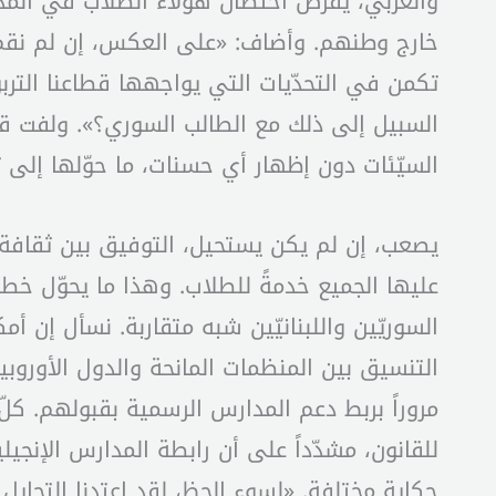
والعربي، يفرض احتضان هؤلاء الطلاب في المدا
خارج وطنهم. وأضاف: «على العكس، إن لم نقم ب
تكمن في التحدّيات التي يواجهها قطاعنا الترب
السبيل إلى ذلك مع الطالب السوري؟». ولفت ق
السيّئات دون إظهار أي حسنات، ما حوّلها إلى ث
يصعب، إن لم يكن يستحيل، التوفيق بين ثقافة
عليها الجميع خدمةً للطلاب. وهذا ما يحوّل خط
السوريّين واللبنانيّين شبه متقاربة. نسأل إن 
التنسيق بين المنظمات المانحة والدول الأوروبية
مروراً بربط دعم المدارس الرسمية بقبولهم. كل
للقانون، مشدّداً على أن رابطة المدارس الإنج
حكاية مختلفة. «لسوء الحظ، لقد اعتدنا التحاي