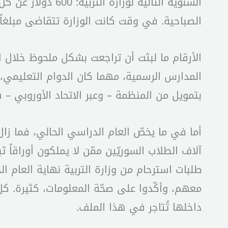
الصباحية. في وقت كانت الوزارة تتقاضى مبلغاً قيمته 160 دولاراً عن كل طالب لبناني في ال
بتمويل من المنظمة – وعبر الاتحاد الأوروبي 
أما في ما يخصّ العام الدراسي الحالي، فما زا
آلاف الطلاب السوريّين ممّن لا يملكون أوراقاً ث
طلبات استرحام من وزارة التربية نهاية العام الد
معهم، وأكّدوا على صحّة المعلومات، كثيرة. 
داخلها تُتاجر في هذا الملف.