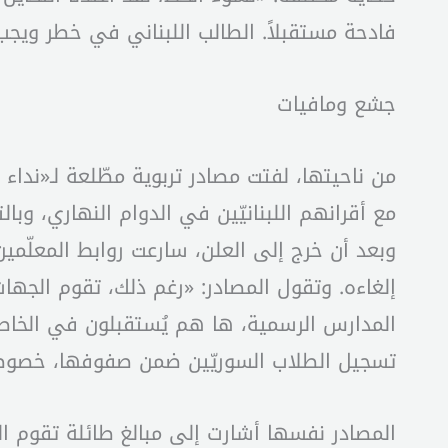
فادحة مستقبلاً. الطالب اللبناني في خطر ويجب
جشع ومافيات
من ناحيتها، لفتت مصادر تربوية مطّلعة لـ«نداء
مع أقرانهم اللبنانيّين في الدوام النهاري، وبا
وبعد أن خرج إلى العلن، سارعت روابط المعلّمين 
إلغاءه. وتقول المصادر: «رغم ذلك، تقوم الجها
المدارس الرسمية، ها هم يُستقبلون في الخا
تسجيل الطلاب السوريّين ضمن صفوفها، خصوصاً 
المصادر نفسها أشارت إلى مبالغ طائلة تقوم ا