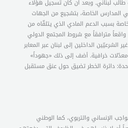
العام الماضي، ها هو يتخطّى الـ500 ألف طالب حالياً من أصل حوالى مليون و70 ألف طالب لبناني. وبعد أن كان تسجيل هؤلاء
 المدارس الخاصة، بتشجيع من الجهات
خاصة بسبب الدعم المادي الذي يتلقّاه من
 واقعاً مترافقاً مع شروط المجتمع الدولي
لشرعيّين الداخلين إلى لبنان عبر المعابر
غ معدّلات خرافية. أضف إلى ذلك «جهوداً»
احدة: دائرة الخطر تضيق حول عنق مستقبل
لواجب الإنساني والتربوي، كما الوطني