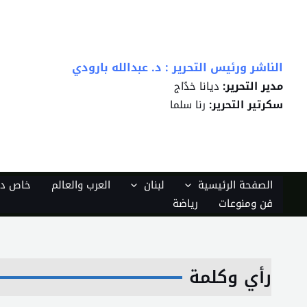
خطي
لى
لمحتوى
الناشر ورئيس التحرير : د. عبدالله بارودي
مدير التحرير:
ديانا خدّاج
سكرتير التحرير:
رنا سلما
الصفحة الرئيسية
لبنان
العرب والعالم
خاص دي
فن ومنوعات
رياضة
رأي وكلمة