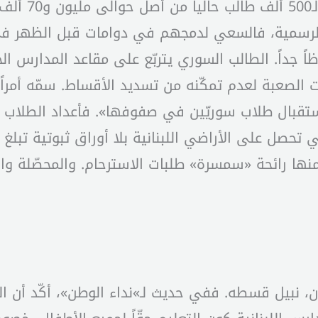
267 ألف طالب 
لرسمية، فالسعي لدمجهم في دوامات قبل الظهر في
اً جداً. الطالب السوري يتربّع على مقاعد المدارس ال
ات الصعبة لعدم تمكّنه من تسديد الأقساط. سمّه أمراً
قبال طلاب سوريّين في صفوفها». فأعداد الطلاب غير ا
تي تحصل على الأراضي اللبنانية بلا أوراق ثبوتية تبل
نها رائحة «سمسرة» طلبات الاسترحام. والمحصّلة و
ان، نبيل قسطه. ففي حديث لـ»نداء الوطن»، أكّد أن ا