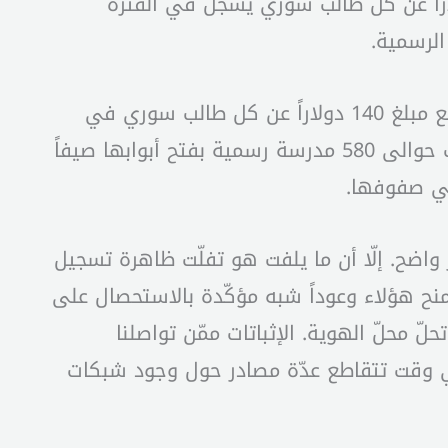
ة لوزارة التربية: 600 دولار عن كل تلميذ سوري يُسجَّل في فترة بعد الظهر؛ و363 دولاراً عن كل طالب سوري يُسجَّل في الفترة
الأرقام ما لبثت أن تراجعت بشكل ملحوظ خلال العام الدراسي الماضي، حيث اكتفت «اليونيسف» بدفع مبلغ 140 دولاراً عن كل طالب سوري في
المدارس الرسمية، مهما كان الدوام التعليمي، مقابل 18 دولاراً فقط عن كل طالب لبناني. كما قامت حوالى 580 مدرسة رسمية بفتح أبوابها صيفاً
في صفوفها.
واضح. إلّا أن ما يلفت هو تفلّت ظاهرة تسجيل
ويُمنح هؤلاء وعوداً شبه مؤكّدة بالاستحصال على
لّ محلّ الهوية. الإثباتات ممّن تواصلنا
في وقت تتقاطع عدّة مصادر حول وجود شبكات