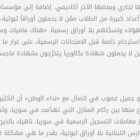
ضها تجاري وبعضها الآخر أكاديمي، إضافة إلى مؤسس
د كبيرة من الطلاب ممّن لا يحملون أوراقاً ثبوتية،
من هؤلاء وتسجّلهم بلا أوراق رسمية. «هناك مافيات 
سترحام خاصة قبل الامتحانات الرسمية، على غرار ما 
ّين لا يحملون شهادة بكالوريا يتخرّجون بشهادة ماجست
بدو جميل غصوب في اتصال مع «نداء الوطن» أن الكثي
منها بين ركام المنازل التي تهدّمت في سوريا، وثمة م
از معاملات التسجيل الرسمية في سوريا، ناهيك بالذي
س اللبنانية بلا أوراق ثبوتية، بقدر ما هي مشكلة فر