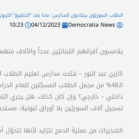
الطلاب السوريّون يجتاحون المدارس: ماذا بعد “التطبيع” التربو
10:23
04/12/2023
Democratia News
يلامسون أقرانهم اللبنانيّين عدداً والآلاف منهم 
كارين عبد النور – فتحت مدارس تعليم الطلاب ال
الـ48% من مجمل الطلاب المسجّلين للعام ال
داخلي – خارجي؟ وإن كان كذلك، هل يجري التمهي
تسجيل آلاف السوريّين بلا أوراق ثبوتية، مستحص
التحذيرات من عملية الدمج تتزايد لأنها تتحوّل أ