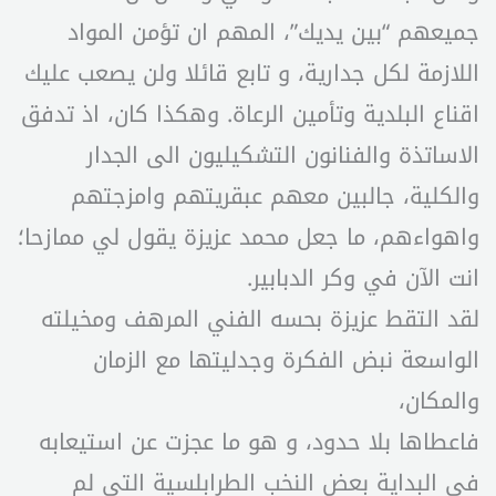
جميعهم “بين يديك”، المهم ان تؤمن المواد
اللازمة لكل جدارية، و تابع قائلا ولن يصعب عليك
اقناع البلدية وتأمين الرعاة. وهكذا كان، اذ تدفق
الاساتذة والفنانون التشكيليون الى الجدار
والكلية، جالبين معهم عبقريتهم وامزجتهم
واهواءهم، ما جعل محمد عزيزة يقول لي ممازحا؛
انت الآن في وكر الدبابير.
لقد التقط عزيزة بحسه الفني المرهف ومخيلته
الواسعة نبض الفكرة وجدليتها مع الزمان
والمكان،
فاعطاها بلا حدود، و هو ما عجزت عن استيعابه
في البداية بعض النخب الطرابلسية التي لم