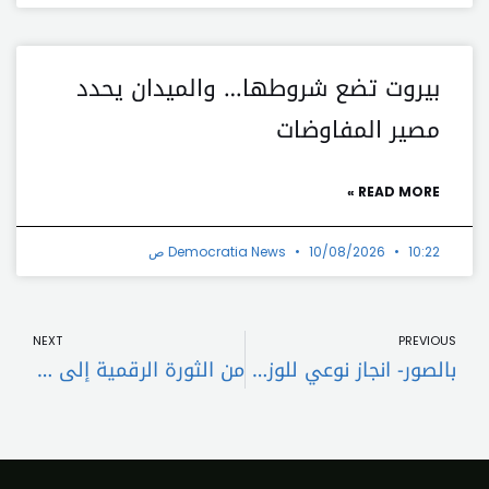
بيروت تضع شروطها… والميدان يحدد
مصير المفاوضات
READ MORE »
10:22 ص
10/08/2026
Democratia News
t
Prev
NEXT
PREVIOUS
بالصور- انجاز نوعي للوزير مرقص وتلفزيون لبنان مقابلة خاصة و حصرية “لبراك ” مساءًا
من الثورة الرقمية إلى الواقع اللبناني: مؤتمر AI in Lebanon يضع الذكاء الإصطناعي في خدمة الإنسان… دبوسي: غرفة طرابلس بصدد إنشاء مركز عالمي للذكاء الإصطناعي… الدكتور الغزال: المؤتمر خطوة وطنية نحو دمج الذكاء الاصطناعي في مختلف القطاعات