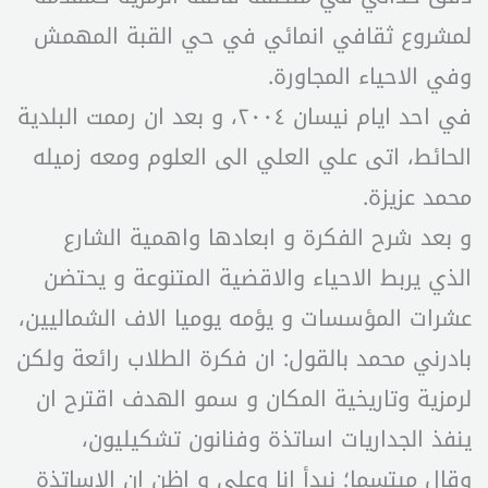
لمشروع ثقافي انمائي في حي القبة المهمش
وفي الاحياء المجاورة.
في احد ايام نيسان ٢٠٠٤، و بعد ان رممت البلدية
الحائط، اتى علي العلي الى العلوم ومعه زميله
محمد عزيزة.
و بعد شرح الفكرة و ابعادها واهمية الشارع
الذي يربط الاحياء والاقضية المتنوعة و يحتضن
عشرات المؤسسات و يؤمه يوميا الاف الشماليين،
بادرني محمد بالقول: ان فكرة الطلاب رائعة ولكن
لرمزية وتاريخية المكان و سمو الهدف اقترح ان
ينفذ الجداريات اساتذة وفنانون تشكيليون،
وقال مبتسما؛ نبدأ انا وعلي و اظن ان الاساتذة