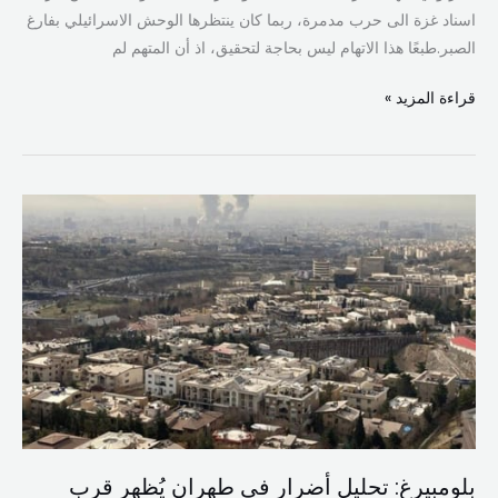
اسناد غزة الى حرب مدمرة، ربما كان ينتظرها الوحش الاسرائيلي بفارغ
الصبر.طبعًا هذا الاتهام ليس بحاجة لتحقيق، اذ أن المتهم لم
قراءة المزيد »
بلومبيرغ:
تحليل
أضرار
في
طهران
يُظهر
قرب
منشآت
عسكرية
من
بلومبيرغ: تحليل أضرار في طهران يُظهر قرب
مواقع