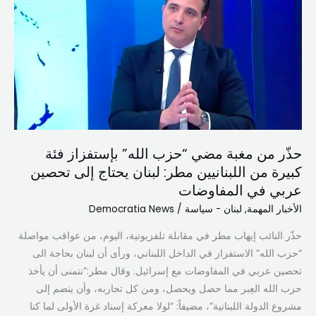
مغبة
مضي
“حزب
الله”
بإستفزاز
فئة
كبيرة
من
حذّر من مغبة مضي “حزب الله” بإستفزاز فئة
اللبنانيين
كبيرة من اللبنانيين مطر: لبنان يحتاج إلى تحصين
مطر:
عربي في المفاوضات
لبنان
يحتاج
الأخبار المهمة
,
لبنان - سياسة
/
Democratia News
إلى
حذّر النائب إيهاب مطر في مقابلة تلفزيونية، اليوم، من عواقب مواصلة
تحصين
“حزب الله” الاستفزاز في الداخل اللبناني، ورأى أن لبنان بحاجة الى
عربي
تحصين عربي في المفاوضات مع إسرائيل. وقال مطر:”نتمنى أن يأخذ
في
حزب الله العِبر مما حصل ويحصل، ومن كل تجاربه، وأن ينضم إلى
المفاوضات
مشروع الدولة اللبنانية”، مضيفاً: “لولا معركة إسناد غزة الأولى لما كنا