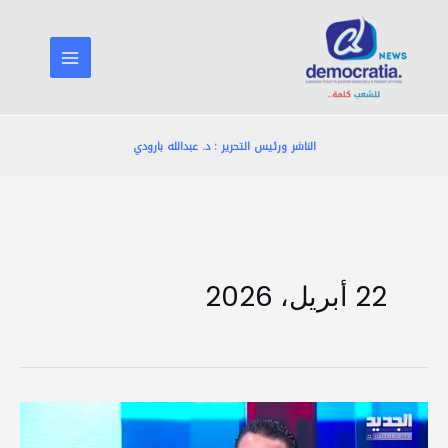
خطي
لى
لمحتوى
الناشر ورئيس التحرير : د. عبدالله بارودي
22 أبريل، 2026
حذّر
من