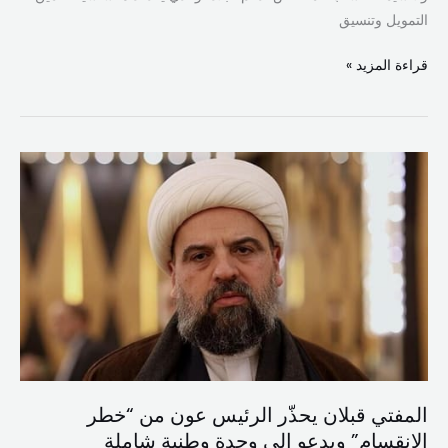
التمويل وتنسيق
قراءة المزيد »
المفتي
قبلان
يحذّر
الرئيس
عون
من
“خطر
الانقسام”
ويدعو
إلى
المفتي قبلان يحذّر الرئيس عون من “خطر
وحدة
الانقسام” ويدعو إلى وحدة وطنية شاملة
وطنية