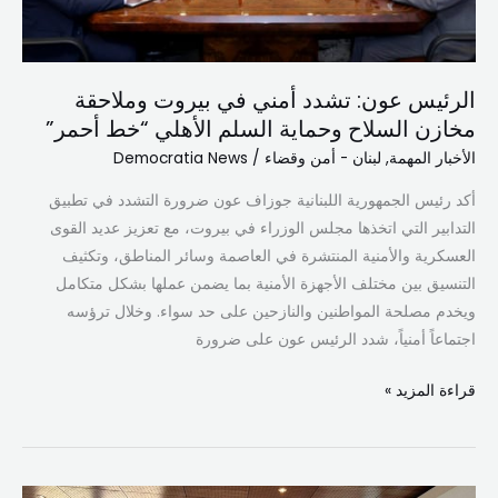
مخازن
السلاح
وحماية
الرئيس عون: تشدد أمني في بيروت وملاحقة
السلم
مخازن السلاح وحماية السلم الأهلي “خط أحمر”
الأهلي
“خط
الأخبار المهمة
,
لبنان - أمن وقضاء
/
Democratia News
أحمر”
أكد رئيس الجمهورية اللبنانية جوزاف عون ضرورة التشدد في تطبيق
التدابير التي اتخذها مجلس الوزراء في بيروت، مع تعزيز عديد القوى
العسكرية والأمنية المنتشرة في العاصمة وسائر المناطق، وتكثيف
التنسيق بين مختلف الأجهزة الأمنية بما يضمن عملها بشكل متكامل
ويخدم مصلحة المواطنين والنازحين على حد سواء. وخلال ترؤسه
اجتماعاً أمنياً، شدد الرئيس عون على ضرورة
قراءة المزيد »