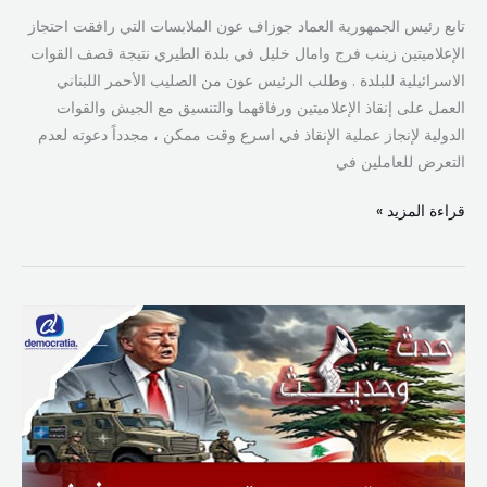
تابع رئيس الجمهورية العماد جوزاف عون الملابسات التي رافقت احتجاز
الإعلاميتين زينب فرج وامال خليل في بلدة الطيري نتيجة قصف القوات
الاسرائيلية للبلدة . وطلب الرئيس عون من الصليب الأحمر اللبناني
العمل على إنقاذ الإعلاميتين ورفاقهما والتنسيق مع الجيش والقوات
الدولية لإنجاز عملية الإنقاذ في اسرع وقت ممكن ، مجدداً دعوته لعدم
التعرض للعاملين في
قراءة المزيد »
خطة
ترامب”
لإنقاذ
لبنان:
طريق
ثالث
أم