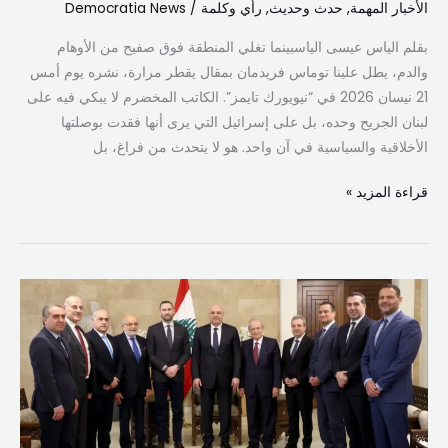
الأخبار المهمة
,
حدث وحديث
,
رأي وكلمة
/
Democratia News
بقلم الياس عيسى الياس​​بينما تغلي المنطقة فوق صفيح من الأوهام
والدم، يطل علينا توماس فريدمان بمقال يقطر مرارة، نشره يوم أمس
21 نيسان 2026 في “نيويورك تايمز”. الكاتب المخضرم لا يبكي فيه على
لبنان الجريح وحده، بل على إسرائيل التي يرى أنها فقدت بوصلتها
الأخلاقية والسياسية في آن واحد. هو لا يتحدث من فراغ، بل
قراءة المزيد »
الرئيس
عون:
السفيرة
معوض
ستطرح
في
واشنطن