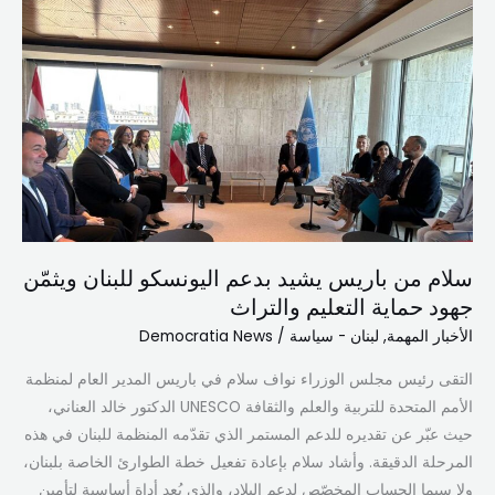
سلام
من
باريس
يشيد
بدعم
اليونسكو
للبنان
ويثمّن
جهود
حماية
سلام من باريس يشيد بدعم اليونسكو للبنان ويثمّن
التعليم
جهود حماية التعليم والتراث
والتراث
الأخبار المهمة
,
لبنان - سياسة
/
Democratia News
التقى رئيس مجلس الوزراء نواف سلام في باريس المدير العام لمنظمة
الأمم المتحدة للتربية والعلم والثقافة UNESCO الدكتور خالد العناني،
حيث عبّر عن تقديره للدعم المستمر الذي تقدّمه المنظمة للبنان في هذه
المرحلة الدقيقة. وأشاد سلام بإعادة تفعيل خطة الطوارئ الخاصة بلبنان،
ولا سيما الحساب المخصّص لدعم البلاد، والذي يُعد أداة أساسية لتأمين