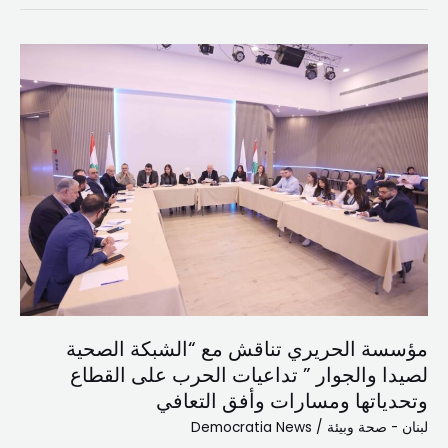
مؤسسة
الحريري
تناقش
مع
“الشبكة
الصحية
لصيدا
والجوار
”
تداعيات
الحرب
على
مؤسسة الحريري تناقش مع “الشبكة الصحية
القطاع
لصيدا والجوار ” تداعيات الحرب على القطاع
وتحدياتها
وتحدياتها ومسارات وأفق التعافي
ومسارات
لبنان - صحة وبيئة
/
Democratia News
وأفق