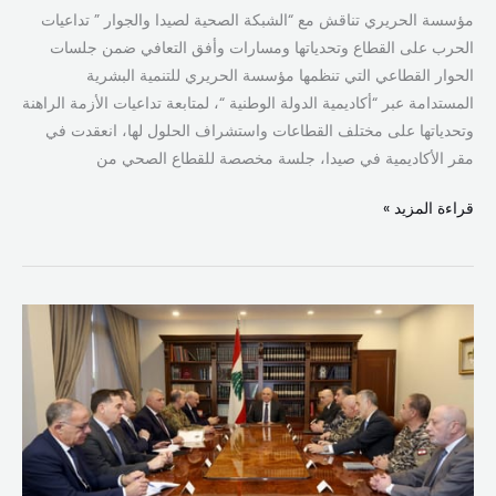
التعافي
مؤسسة الحريري تناقش مع “الشبكة الصحية لصيدا والجوار ” تداعيات
الحرب على القطاع وتحدياتها ومسارات وأفق التعافي ضمن جلسات
الحوار القطاعي التي تنظمها مؤسسة الحريري للتنمية البشرية
المستدامة عبر “أكاديمية الدولة الوطنية “، لمتابعة تداعيات الأزمة الراهنة
وتحدياتها على مختلف القطاعات واستشراف الحلول لها، انعقدت في
مقر الأكاديمية في صيدا، جلسة مخصصة للقطاع الصحي من
قراءة المزيد »
الرئيس
عون:
تشدد
أمني
في
بيروت
وملاحقة