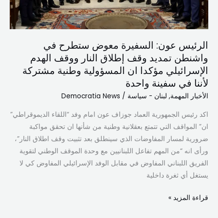
تمديد
وقف
إطلاق
الرئيس عون: السفيرة معوض ستطرح في
النار
واشنطن تمديد وقف إطلاق النار ووقف الهدم
ووقف
الإسرائيلي مؤكدا ان المسؤولية وطنية مشتركة
الهدم
لأننا في سفينة واحدة
الإسرائيلي
مؤكدا
الأخبار المهمة
,
لبنان - سياسة
/
Democratia News
ان
اكد رئيس الجمهورية العماد جوزاف عون امام وفد “اللقاء الديموقراطي”
المسؤولية
ان” المواقف التي تتمتع بعقلانية وطنية من شأنها ان تحقق مواكبة
وطنية
ضرورية لمسار المفاوضات الذي سينطلق بعد تثبيت وقف اطلاق النار”،
مشتركة
ورأى انه “من المهم تفاعل اللبنانيين مع وحدة الموقف الوطني لتقوية
لأننا
الفريق اللبناني المفاوض في مقابل الوفد الإسرائيلي المفاوض كي لا
في
يستغل أي ثغرة داخلية
سفينة
واحدة
قراءة المزيد »