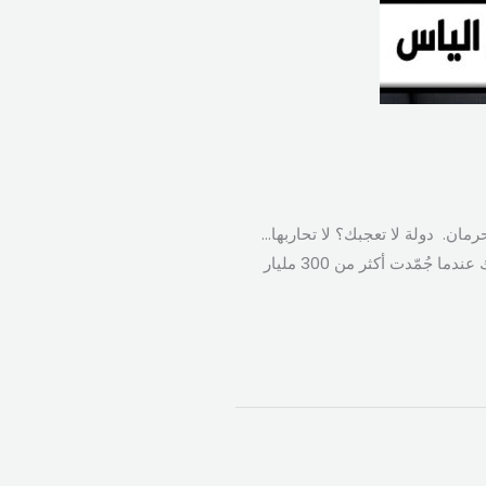
مان. ​ دولة لا تعجبك؟ لا تحاربها…
اقطع عنها التمويل. ​ تريد التأثير؟ لا تخطب… استثمر في بنيتها التحتية. تريد إخضاعها؟ لا تغزُها… اربطها اقتصاديًا بك ​عندما جُمّدت أكثر من 300 مليار