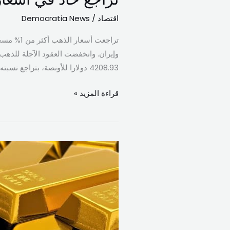
الدولار
اقتصاد
/
Democratia News
4208.93 دولارا للأونصة، بتراجع نسبته 1.22% عن سعر الإغلاق السابق. وارتفع […]
قراءة المزيد »
الذهب
يتراجع
متجهاً
نحو
خسارة
أسبوعية