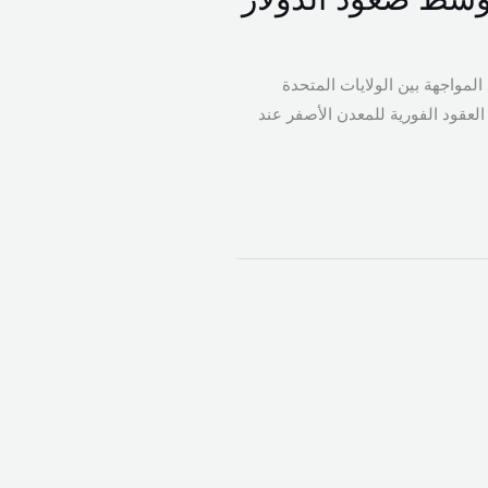
ع الدولار على خلفية تجدد المواجهة بين الولايات المتحدة
 إلى 4233.60 دولارا للأونصة.فيما تم تداول العقود الفورية للمعدن الأصفر عند