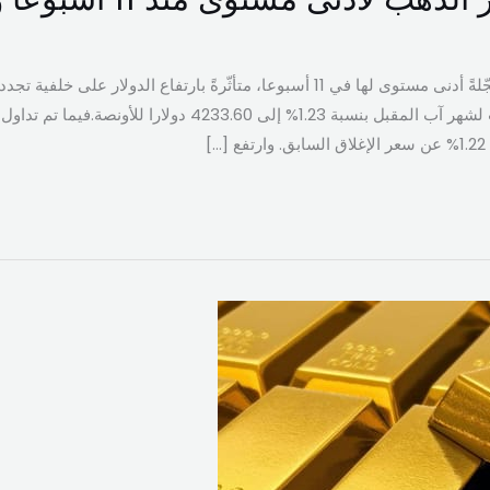
تراجعت أسعار الذهب أكثر من 1% مسجّلةً أدنى مستوى لها في 11 ​أسبوعا، متأثّرةً بارتفا
وإيران. وانخفضت العقود الآجلة للذهب لشهر آب المقبل بنسبة 1.23%