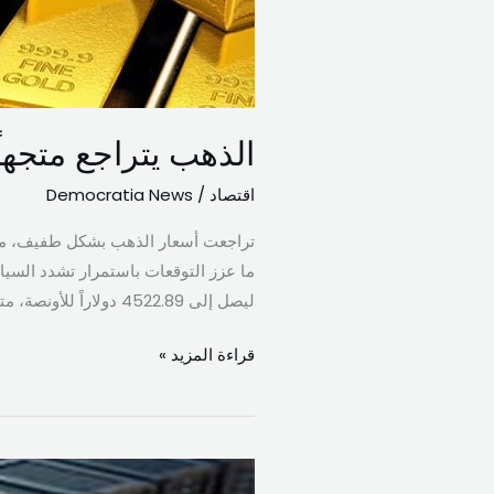
متأثراً
بقوة
الدولار
وارتفاع
النفط
الذهب يتراجع متجهاً
اقتصاد
/
Democratia News
تراجعت أسعار الذهب بشكل طفيف، متجه
ليصل إلى 4522.89 دولاراً للأونصة، متجهاً نحو خسارة أسبوعية محدودة، فيما تراجعت
قراءة المزيد »
حروب