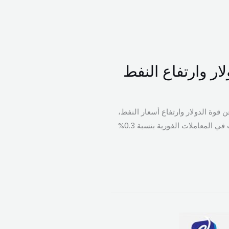
ار وارتفاع النفط
وة الدولار وارتفاع أسعار النفط،
ما عزز التوقعات باستمرار تشدد السياسة النقدية من قبل مجلس الاحتياطي الفيدرالي الأميركي. وانخفض الذهب في المعاملات الفورية بنسبة 0.3%