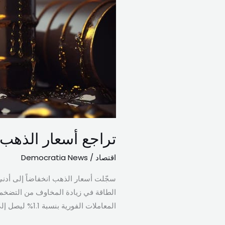
أسعار
الذهب
مع
صعود
الدولار
وتصاعد
التوترات
في
مضيق
هرمز.
تراجع أسعار الذهب 
اقتصاد
/
Democratia News
سجّلت أسعار الذهب انخفاضاً إلى أدنى 
الطاقة في زيادة المخاوف من التضخم، 
المعاملات الفورية بنسبة 1.1% ليصل إلى 4694.30 دولاراً للأوقية، وهو أدنى مستوى له