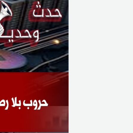
بلا
رصاص:
كيف
حلّ
المال
محل
البندقية؟