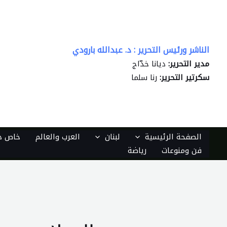
خطي
لى
لمحتوى
الناشر ورئيس التحرير : د. عبدالله بارودي
مدير التحرير:
ديانا خدّاج
سكرتير التحرير:
رنا سلما
الصفحة الرئيسية
لبنان
العرب والعالم
خاص دي
فن ومنوعات
رياضة