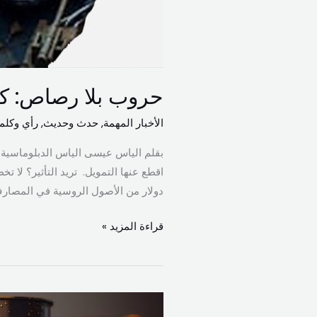
حروب بلا رصاص: كي
الأخبار المهمة
,
حدث وحديث
,
رأي وكلم
بقلم الياس عيسى الياس ​الدبلوماسية لم 
دولار من الأصول الروسية في المصارف 
قراءة المزيد »
تراجع