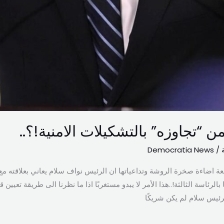
ن “تجاوزه” بالتشكيلات الامنية!؟..
Democratia News
/
ة اضاءة صخرة الروشة وتداعياتها ان الرئيس نواف سلام يعاني بعلاقته م
ا بالرئاسة الثالثة!..هذا الأمر لا يبدو مستغربًا اذا ما نظرنا الى طريقة تعيين
لرئيس سلام لم يكن شريكًا