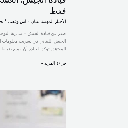
فقط
الأخبار المهمة
,
لبنان - أمن وقضاء
/
ws
صدر عن قيادة الجيش – مديرية التوجيه 
الجيش اللبناني في تسريب معلومات استخ
المعتمَدة:تؤكد القيادة أنّ جميع ضبا
قراءة المزيد »
مخزومي:
قانون
عفو
عام
عادل