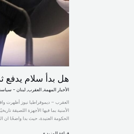
هل بدأ سلام يدفع ثم
الأخبار المهمة
,
العقرب
,
لبنان - سياسة
العقرب – ديموقراطيا نيوز أظهرت واقع
الأمنية بما فيها الأجهزة اللصيقة تاريخيً
الحكومة العتيدة، حيث بدا واضحًا ان ا
قراءة المزيد »