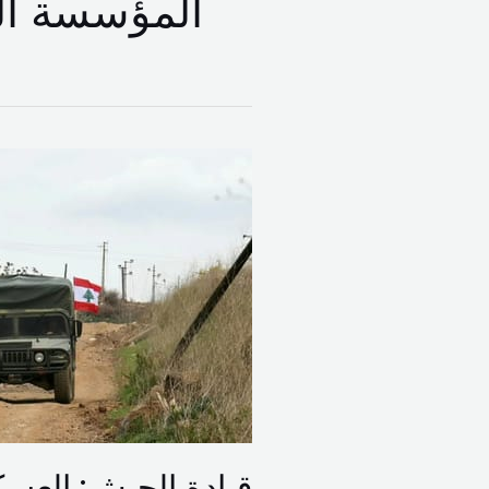
المؤسسة ال
قيادة
الجيش:
العسكريون
ملتزمون
بواجباتهم
وولاؤهم
للمؤسسة
والوطن
فقط
قيادة الجيش: العس