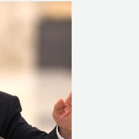
هل
بدأ
سلام
يدفع
ثمن
“تجاوزه”
بالتشكيلات
الامنية!؟..