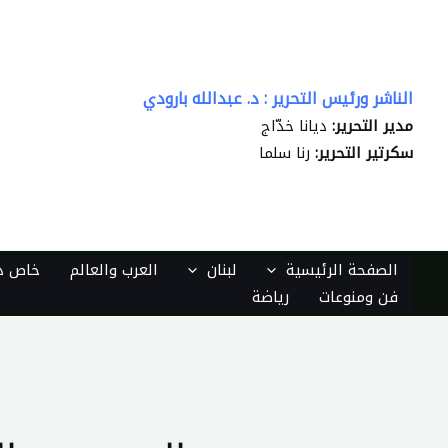
خطي
لى
لمحتوى
الناشر ورئيس التحرير : د. عبدالله بارودي
مدير التحرير:
ديانا خدّاج
سكرتير التحرير:
رنا سلما
الصفحة الرئيسية
لبنان
العرب والعالم
خاص دي
فن ومنوعات
رياضة