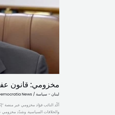
ضرورة
وطنية
بعيداً
عن
التجاذبات
مخزومي: قانون عفو 
لبنان - سياسة
/
Democratia News
أكّد النائب فؤاد مخزومي عبر منصة “إك
والخلافات السياسية. وشدّد مخزومي عل