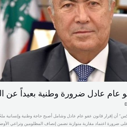
عام عادل ضرورة وطنية بعيداً عن ال
س” أن إقرار قانون عفو عام عادل وشامل أصبح حاجة وطنية وإنسانية ملحّة،
ى ضرورة اعتماد مقاربة متوازنة تضمن إنصاف المظلومين وتراعي الأوضاع 