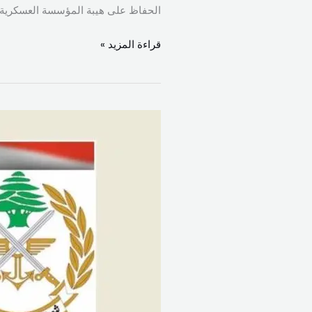
الحفاظ على هيبة المؤسسة العسكرية وصو
قراءة المزيد »
الجيش:
لا
صحة
إطلاقا
للخبر
عن
“الضباط
الوطنيين”
وولاء
عناصر
المؤسسة