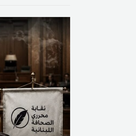
النقابتان
في
مواجهة
مشروع
قانون
يهدد
مستقبل
الإعلام
اللبناني.