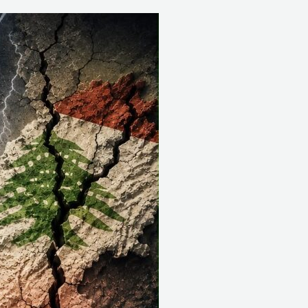
لبنان
على
خطوط
الزلازل
الإقليمية:
بين
المظلة
التركية
وهندسة
التوازنات
الداخلية*