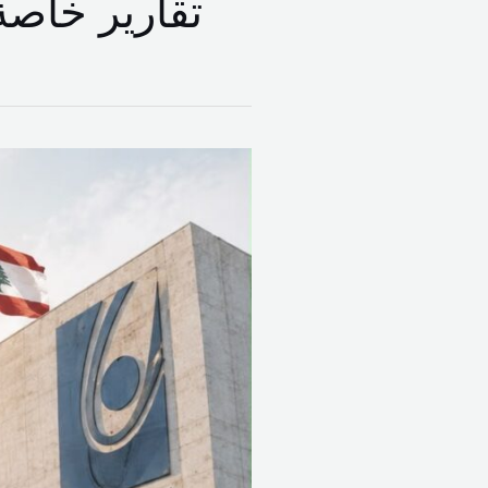
تقارير خاصة
ملف
تفرغ
اللبنانية…
التوازنات
حُسمت
والقرار
سياسي!