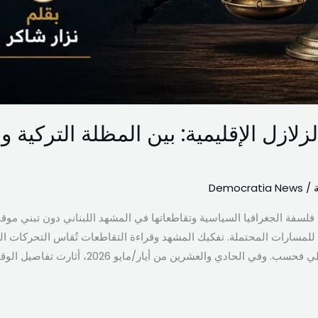
ازل الإقليمية: بين المظلة التركية و
Democratia News
/
 فلسفة الجغرافيا السياسية وتقاطعاتها في المشهد اللبناني دون تبني موق
 للمسارات المحتملة. تفكيك المشهد وقراءة التقاطعات تُقاس التحركات الد
ادي والعشرين من أيار/مايو 2026، أثارت تفاصيل الوقفة البروتوكولية